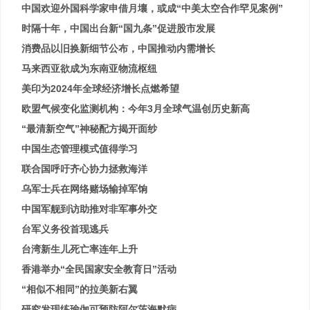
中国欢迎外国科学家申借月壤，或成“中美太空合作罕见案例”
时隔十年，中国出台新“国九条”促进股市发展
消费品以旧换新细节公布，中国推动内需增长
马来西亚欲成为东南亚物流枢纽
美印为2024年全球经济增长点燃希望
欧盟气候变化监测机构：今年3月全球气温创历史新高
“最清新空气”神秘配方揭开面纱
中国生态管理模式值得学习
联合国呼吁齐心协力拯救海洋
乌军士兵在网络赌场输掉军饷
中国军舰到访助推对非军事外交
台军义务役首现逃兵
台湾新生儿死亡率连年上升
香港举办“全民国家安全教育日”活动
“相似不相同”的拉美新右翼
研究发现练瑜伽可预防阿尔茨海默病