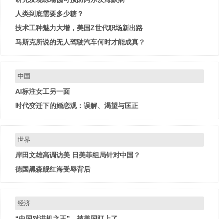
人类到底需要多少糖？
技术工种魅力大增，美国Z世代职场新出路
马斯克所说的无人驾驶汽车何时才能成真？
中国
AI标注女工另一面
时代变迁下的婚恋观：误解、渴望与匡正
世界
岸田文雄高调访美 日美菲组局针对中国？
德国黑森舰红海受辱背后
经济
“中国对讲机之王”，被美国盯上了