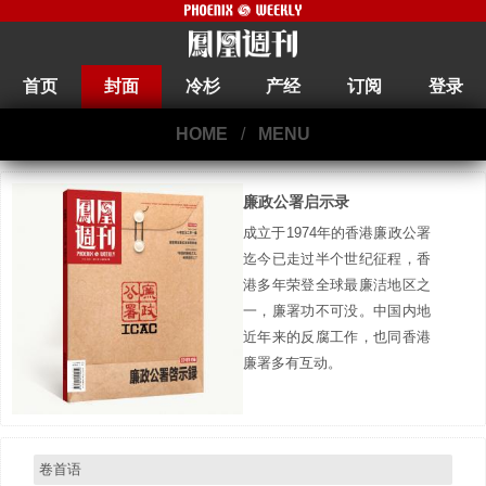
首页
封面
冷杉
产经
订阅
登录
HOME
/
MENU
廉政公署启示录
成立于1974年的香港廉政公署
迄今已走过半个世纪征程，香
港多年荣登全球最廉洁地区之
一，廉署功不可没。中国内地
近年来的反腐工作，也同香港
廉署多有互动。
卷首语