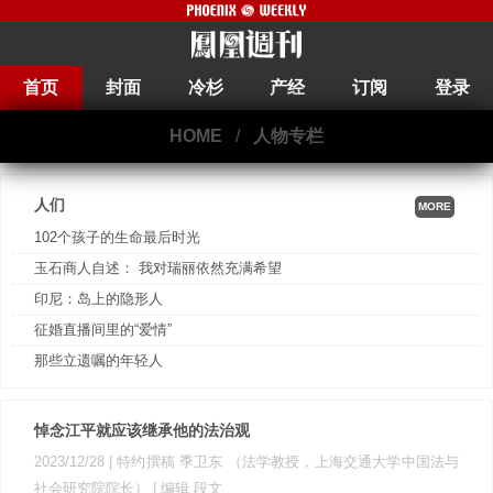
首页
封面
冷杉
产经
订阅
登录
HOME
/
人物专栏
人们
MORE
102个孩子的生命最后时光
玉石商人自述： 我对瑞丽依然充满希望
印尼：岛上的隐形人
征婚直播间里的“爱情”
那些立遗嘱的年轻人
悼念江平就应该继承他的法治观
2023/12/28
| 特约撰稿 季卫东 （法学教授，上海交通大学中国法与
社会研究院院长）
| 编辑 段文