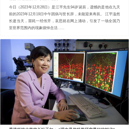
今日（2023年12月28日）是江平先生94岁诞辰，遗憾的是他在九天
前的2023年12月19日中午因病与世长辞，未能迎来寿辰。 江平溘然
长逝当天，噩耗一经传开，哀思就在网上涌动，引发了一场全国乃
至世界范围内的现象级悼念活......