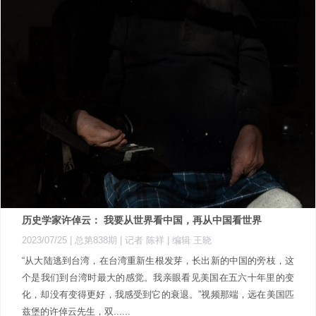
历史学家许倬云： 我要从世界看中国，再从中国看世界
2023/07/25 |
总第838期
| 记者 陈祥
| 编辑 王晓
“从大陆逃到台湾，在台湾重新生根发芽，长出新的中国的旁枝，这
个是我们到台湾时最大的感觉。我亲眼看见美国在五六十年里的变
化，却没有变得更好，我感受到它的衰退。”视频那端，远在美国匹
兹堡的许倬云先生，双......