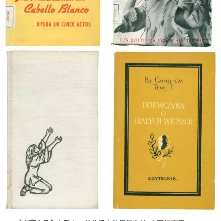
凤凰周刊新浪微博
凤凰网
凤凰卫视
香港中联办
CBNData
版权信息
|
免责声明
【兼听则明】“中国大学生创业少”其实是必然
【时事亮点】凤凰卫视何亮亮时事评论专栏
凤凰周刊网站所有刊登文章版权归香港凤凰周刊有限公司所有，任
2015/06/26
| 作者 文/魏恭
2015/07/11
| 作者 何亮亮
何转载或商业用途均须联系香港凤凰周刊有限公司。如未经授权用
【叶匡政论】《道士下山》背后的中国哲学
很多人难以看到，“中国大学生创业比发达国家少”其实很正常，甚至
作他处，香港凤凰周刊有限公司将保留追究侵权者法律责任的权
有時候，一件事情，什麽也不說，等於什麽都說了，例如康師傅那
2015/07/10
| 作者 叶匡政
可以说是必然现象。不如此，反倒令人奇怪——若不然，为什么人
利。
碗麺這麼煮，該明白什麽，都明白了。 ——何亮亮
家叫做“发达国家”，而中国只是“发展中国家”或“新兴发展国家”呢？
《道士下山》在陈凯歌的电影中，虽称不上经典，但比起近两年的
Copyright © 2026 香港凤凰周刊有限公司 |
粤ICP备2021170104
国产大片来说，显然是一部用心之作。因电影涉及到道教与佛教，
号-2
被删减了不少内容，使得有些桥段的交待与情节转换上略显突兀，
凤凰周刊 | 为全球华人提供独立意见
这也是事实。但即便如此，它仍然称得上是一部有探索、有发现、
有创新的商业大片，有不错的观赏性。
香港凤凰周刊