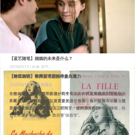
【蓝艺随笔】婚姻的未来是什么？
2015/07/13
| 作者 蓝艺
关于婚姻，似乎每个时代都企图在它身上打上自己的烙印。最近，
【叶匡政论】赖声川话剧的诗意与魔力
【兼听则明】中国股市还能牛多久？
第一页
上一页
1
下一页
最末页
就有两个与婚姻有关的新闻，丝毫不掩饰地勾画着婚姻未来不再墨
2015/06/14
2015/06/10
| 作者 叶匡政
| 作者 魏恭
本栏目共18条，20条/页，共1页
守成规的运行方向……
在他的戏剧中，一切都是微妙而变化的，一切又有着深刻而复杂的
在整体经济下行态势下的这一轮牛市，具有明显的政府主导特征。
多重意味。赖声川的戏剧语言是无法模仿的，每一部都有创新，而
不断出台多项刺激政策，更重要的是，政策出台的时机——每当股
且是基于编剧、舞台、表演、空间于一体的多元创新。
市略有波折，救市措施马上适时而至。这种“及时雨”一样的慷慨，给
公众释放了明确的信息：政府要“保股市”。
周刊介绍
广告服务
推广合作
联系我们
友情链接
申请