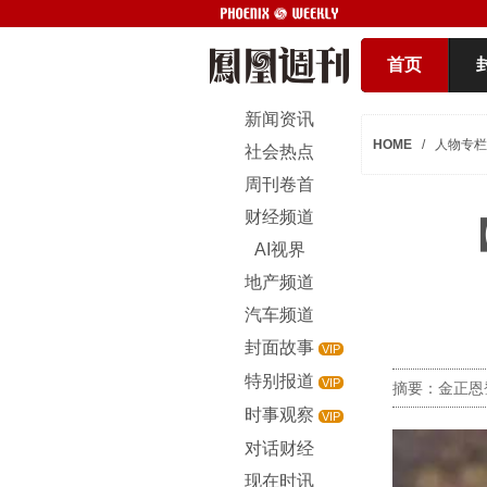
首页
新闻资讯
HOME
/
人物专栏
社会热点
周刊卷首
财经频道
AI视界
地产频道
汽车频道
封面故事
VIP
特别报道
VIP
摘要：金正恩
时事观察
VIP
对话财经
现在时讯