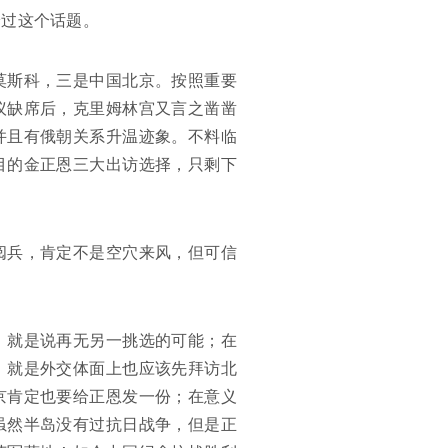
论过这个话题。
莫斯科，三是中国北京。按照重要
议缺席后，克里姆林宫又言之凿凿
并且有俄朝关系升温迹象。不料临
目的金正恩三大出访选择，只剩下
阅兵，肯定不是空穴来风，但可信
，就是说再无另一挑选的可能；在
，就是外交体面上也应该先拜访北
京肯定也要给正恩发一份；在意义
虽然半岛没有过抗日战争，但是正