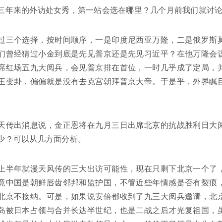
三年来的外访处女秀，第一站会选在哪里？几个月前我们就讨
过三个选择，按时间顺序，一是印度尼西亚万隆，二是俄罗斯
们曾经猜过小金到底是先见普京还是先见习近平？在他万隆会
席红场五九大阅兵，会见普京排在首位，一时几乎成了定局，
王变卦，偏偏就是没有去克宫朝拜普京大帝。于是乎，外界瞩
。
天传出消息说，金正恩将在九月三日出席北京的抗战胜利日大
少？可以从几方面分析。
上半年就漫天风传的三大出访可能性，现在只剩下北京一个了
竟中国是朝鲜唇齿邻邦和监护国，不管近些年情感是否有裂痕
北京不接纳。可是，如果说安倍都收到了九三大阅兵邀请，北
岛被日本占领与合并长达半世纪，也是二战之后才光复祖国，