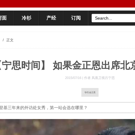
封面
冷杉
产经
订阅
/
正文
【宁思时间】 如果金正恩出席北
2015/07/16 |
作者 凤凰卫视吕宁思
专栏|金正恩
登基三年来的外访处女秀，第一站会选在哪里？