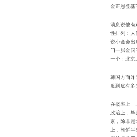
金正恩登基
消息说他有
性排列：人
说小金会出
门一脚金国
一个：北京
韩国方面昨
度到底有多
在概率上，
政治上，毕
京，除非是
上，朝鲜半