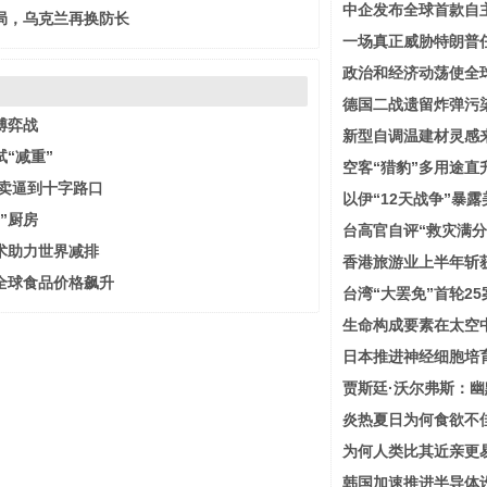
中企发布全球首款自
局，乌克兰再换防长
一场真正威胁特朗普
政治和经济动荡使全球
德国二战遗留炸弹污
博弈战
新型自调温建材灵感
“减重”
空客“猎豹”多用途直
外卖逼到十字路口
以伊“12天战争”暴
”厨房
台高官自评“救灾满分
术助力世界减排
香港旅游业上半年斩
全球食品价格飙升
台湾“大罢免”首轮2
生命构成要素在太空
日本推进神经细胞培育
贾斯廷·沃尔弗斯：
炎热夏日为何食欲不
为何人类比其近亲更
韩国加速推进半导体