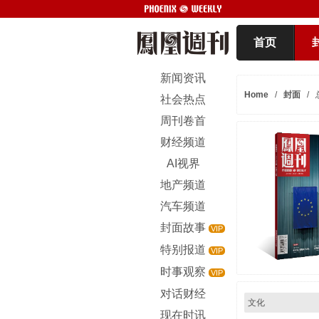
首页
新闻资讯
Home
/
封面
/
社会热点
周刊卷首
财经频道
AI视界
地产频道
汽车频道
封面故事
VIP
特别报道
VIP
时事观察
VIP
对话财经
文化
现在时讯