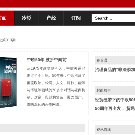
封面
冷杉
产经
订阅
总第913期
中欧50年 波折中向前
卷首语
从1975年建交到今天，中欧关系已
治理食品的“非法添加
走过半个世纪。50年来，中欧搭建了
覆盖政治、经济、人文、科技、能源
与环境等领域的70多个对话与磋商机
封面故事
制。这是一段结构复杂、覆盖面广、
经贸纽带下的中欧50
影响深远的合作网络。
50周年再出发， 贸
资讯前线