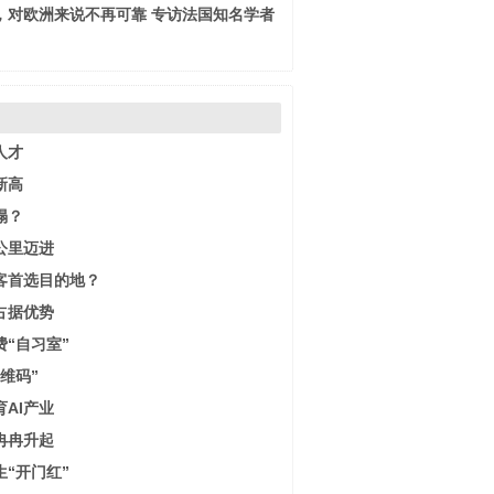
，对欧洲来说不再可靠 专访法国知名学者
人才
新高
塌？
0公里迈进
客首选目的地？
占据优势
“自习室”
维码”
AI产业
冉冉升起
“开门红”