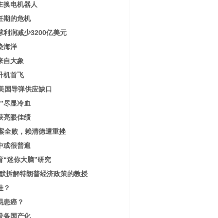
主换电机器人
任期的危机
利润减少3200亿美元
染海洋
来自大象
升机首飞
露美国导弹供应缺口
”尽显冷血
获亮眼佳绩
5案全败，赖清德遭重挫
中或很普遍
“迷你大脑”研究
幽默拆解特朗普经济政策的教授
佳？
易患癌？
设备国产化