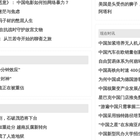
恶意》： 中国电影如何拍网络暴力？
美国是头受伤的狮子
迷茫与焦虑
阿塔利
冯子材的憋屈人生
们在抗战时守护故宫文物
现在时讯
： 从兰若寺开始的聊斋之旅
中国加紧培养无人机
中国汽车在欧销量创
自由贸易体系为何崩
0分钟效应”
中国高铁向时速 40
“封神”
为何中国成为德国游
值正在被重估
中国核聚变产业发展
星巴克中国门店推免费
“游遍中国只需掌握二
中国采用独特路径培育
剧，石破茂恐将下台
“中国之星”在东南亚
加重处分 越南反腐新转向
中国新型民办大学招生
成了人造地狱