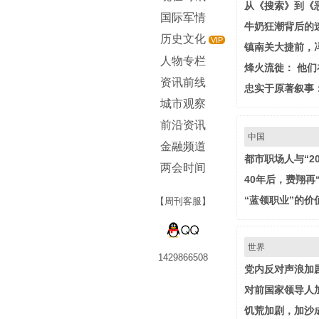
从《搜索》到《
国际军情
牛奶狂潮背后的
历史文化
VIP
镇南关大捷前，
人物专栏
烽火流徙： 他
资讯前线
忠实于原著叙事
城市观察
前沿资讯
中国
金融频道
都市职场人与“2
两会时间
40年后，费翔再
“蓝领职业”的价
【周刊客服】
世界
1429866508
党内反对声浪加
对前国家领导人
饥荒加剧，加沙