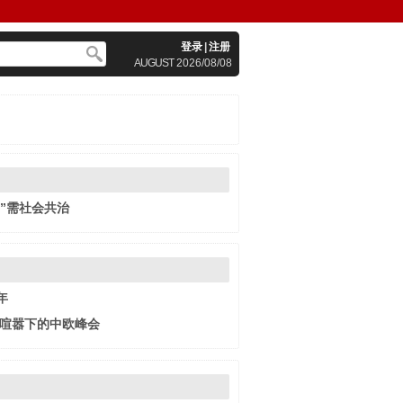
登录
|
注册
AUGUST
2026/08/08
”需社会共治
年
易喧嚣下的中欧峰会