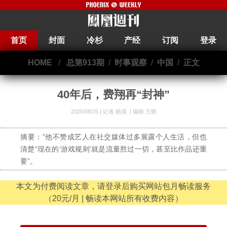
首页
封面
冷杉
产经
订阅
登录
HOME
/
总第913期
/
时事观察
/
中国
/
正文
40年后，费翔再“封神”
2025/08/25 |
记者 杨溪
|
编辑 王晓
摘要：”他不赞成艺人在社交媒体过多展露个人生活，但也
清楚“现在的‘游戏规则’就是流量胜过一切，甚至比作品还重
要”。
本文为付费阅读文章，请登录后购买网站包月畅读服务
（20元/月 | 畅读本网站所有收费内容）