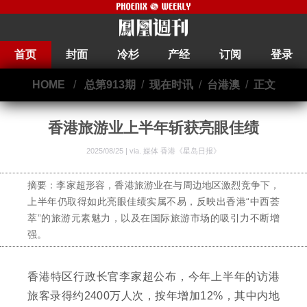
首页
封面
冷杉
产经
订阅
登录
HOME
/
总第913期
/
现在时讯
/
台港澳
/
正文
香港旅游业上半年斩获亮眼佳绩
2025/08/25 | via.
媒体 香港《星岛日报》
摘要：李家超形容，香港旅游业在与周边地区激烈竞争下，
上半年仍取得如此亮眼佳绩实属不易，反映出香港“中西荟
萃”的旅游元素魅力，以及在国际旅游市场的吸引力不断增
强。
香港特区行政长官李家超公布，今年上半年的访港
旅客录得约2400万人次，按年增加12%，其中内地