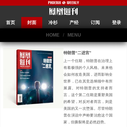
首页
封面
冷杉
产经
订阅
登录
HOME
/
MENU
特朗普“二进宫”
上一个任期，特朗普在治理上
有着极强的个人风格。未来他
会如何改造美国，进而影响全
世界，已在其竞选纲领中有所
展露。对特朗普的支持者而
言，这个第二任期是重塑美国
的希望，对反对者而言，则是
美国的又一次堕落。尽管特朗
普在演说中声称要治愈这个国
家，但撕裂将是必然趋势。