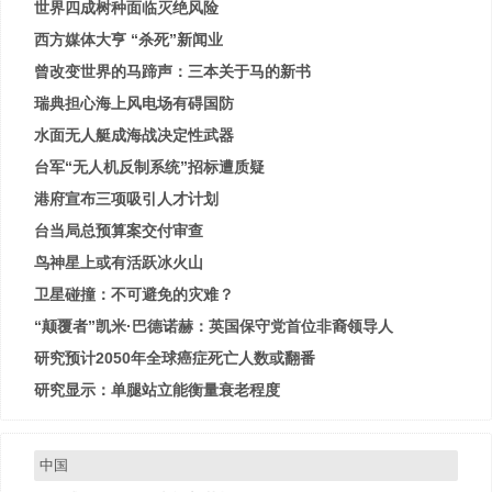
世界四成树种面临灭绝风险
西方媒体大亨 “杀死”新闻业
曾改变世界的马蹄声：三本关于马的新书
瑞典担心海上风电场有碍国防
水面无人艇成海战决定性武器
台军“无人机反制系统”招标遭质疑
港府宣布三项吸引人才计划
台当局总预算案交付审查
鸟神星上或有活跃冰火山
卫星碰撞：不可避免的灾难？
“颠覆者”凯米·巴德诺赫：英国保守党首位非裔领导人
研究预计2050年全球癌症死亡人数或翻番
研究显示：单腿站立能衡量衰老程度
中国