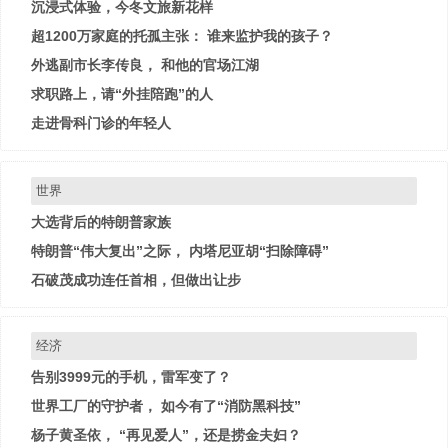
沉浸式体验，今冬文旅新花样
超1200万家庭的托孤主张： 谁来监护我的孩子？
外逃副市长李传良， 和他的官场江湖
求职路上，请“外挂陪跑”的人
走进骨科门诊的年轻人
世界
大选背后的特朗普家族
特朗普“伟大复出”之际， 内塔尼亚胡“扫除障碍”
石破茂成功连任首相，但做出让步
经济
告别3999元的手机，雷军变了？
世界工厂的守护者， 如今有了“消防黑科技”
杨子黄圣依， “再见爱人”，还是捞金夫妇？