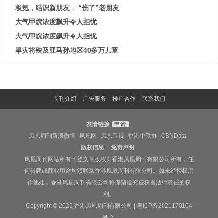
极氪，结识新朋友， “伤了”老朋友
大气甲烷浓度飙升令人担忧
大气甲烷浓度飙升令人担忧
旱灾将殃及亚马孙地区40多万儿童
周刊介绍
广告服务
推广合作
联系我们
友情链接
申请
凤凰周刊新浪微博
凤凰网
凤凰卫视
香港中联办
CBNData
版权信息
|
免责声明
凤凰周刊网站所有刊登文章版权归香港凤凰周刊有限公司所有，任
何转载或商业用途均须联系香港凤凰周刊有限公司。如未经授权用
作他处，香港凤凰周刊有限公司将保留追究侵权者法律责任的权
利。
Copyright © 2026 香港凤凰周刊有限公司 |
粤ICP备2021170104
号-2