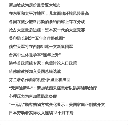
新加坡成为房价最贵亚太城市
在东亚和太平洋地区，儿童面临环境风险最高
各国在减少塑料污染的条约内容上存在分歧
抢占太空最后边疆：资本家一代的太空竞赛
美印防长制定“五年合作路线图”
俄空天军将在西部组建一支新集团军
台高中生休退学率“连年上升”
港特首政策组专家：急需讨论人口政策
哈佛前教授加入美国总统选战
芬兰著名作曲家凯娅·萨里亚霍辞世
“无声迪斯科”：新加坡痴呆症患者以跳舞辅助治疗
心理压力为何加重肠道炎症
“一元店”顾客购物方式变化显示：美国家庭正削减开支
日本劳动者实际收入连续13个月下滑