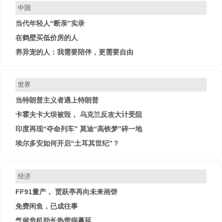
中国
当代年轻人“断亲”实录
在鹤壁买低价房的人
养异宠的人：我需要陪伴，更需要自由
世界
当特朗普主义者遇上特朗普
卡霍夫卡大坝被毁， 乌克兰反攻大计受阻
印度再现“夺命列车” 莫迪“高铁梦”碎一地
埃尔多安如何开启“土耳其世纪”？
经济
FF91量产， 贾跃亭再向未来画饼
免费闲鱼，已成往事
气候危机助长热带病蔓延