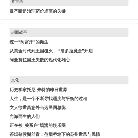
卷首语
反垄断是治理药价虚高的关键
封面故事
统一“阿富汗”的诞生
从黄金时代到王国覆灭， “潘多拉魔盒”开启
阿曼努拉国王失败的现代化雄心
文化
历史学家托尼·朱特的昨日世界
人生，是一个不断寻找适度与平衡的过程
文人徐世昌意外当选民国总统
向海而生的人们
正在被“关系户”填满的娱乐圈
茶烟歇候鬓丝青：范烟桥笔下的苏州世风与民情