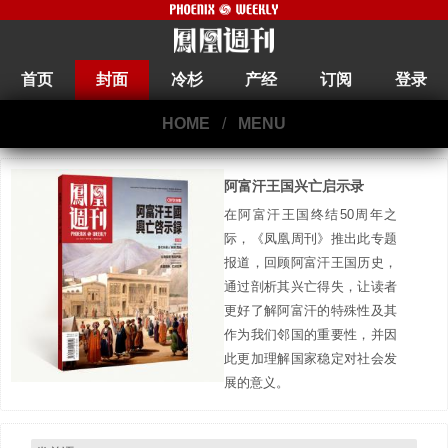
首页
封面
冷杉
产经
订阅
登录
HOME
/
MENU
阿富汗王国兴亡启示录
在阿富汗王国终结50周年之
际，《凤凰周刊》推出此专题
报道，回顾阿富汗王国历史，
通过剖析其兴亡得失，让读者
更好了解阿富汗的特殊性及其
作为我们邻国的重要性，并因
此更加理解国家稳定对社会发
展的意义。