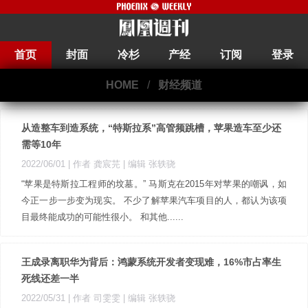
首页
封面
冷杉
产经
订阅
登录
HOME
/
财经频道
从造整车到造系统，“特斯拉系”高管频跳槽，苹果造车至少还
需等10年
2022/06/01
| 作者 龚宸芫
| 编辑 张轶骁
“苹果是特斯拉工程师的坟墓。” 马斯克在2015年对苹果的嘲讽，如
今正一步一步变为现实。 不少了解苹果汽车项目的人，都认为该项
目最终能成功的可能性很小。 和其他......
王成录离职华为背后：鸿蒙系统开发者变现难，16%市占率生
死线还差一半
2022/05/31
| 作者 司雯雯
| 编辑 张轶骁