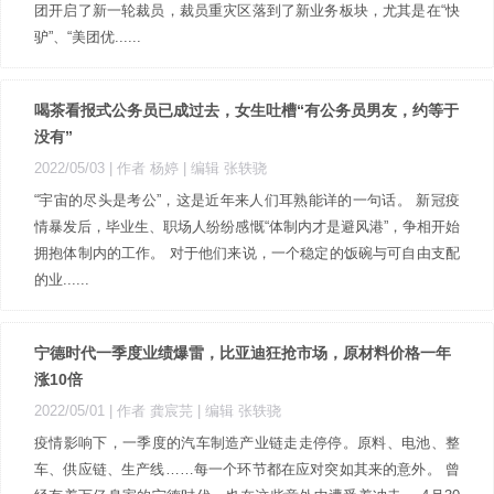
团开启了新一轮裁员，裁员重灾区落到了新业务板块，尤其是在“快
驴”、“美团优......
喝茶看报式公务员已成过去，女生吐槽“有公务员男友，约等于
没有”
2022/05/03
| 作者 杨婷
| 编辑 张轶骁
“宇宙的尽头是考公”，这是近年来人们耳熟能详的一句话。 新冠疫
情暴发后，毕业生、职场人纷纷感慨“体制内才是避风港”，争相开始
拥抱体制内的工作。 对于他们来说，一个稳定的饭碗与可自由支配
的业......
宁德时代一季度业绩爆雷，比亚迪狂抢市场，原材料价格一年
涨10倍
2022/05/01
| 作者 龚宸芫
| 编辑 张轶骁
疫情影响下，一季度的汽车制造产业链走走停停。原料、电池、整
车、供应链、生产线……每一个环节都在应对突如其来的意外。 曾