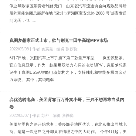
停业导致该区消费者维修无门，山东省汽车流通协会向观致品牌所
属的宝能集团总部所在地 “深圳市罗湖区宝安北路 2088 号”邮寄发送
问询函，但......
岚图梦想家正式上市，欲与别克丰田争高端MPV市场
2022/05/08
| 作者 龚宸芫
| 编辑 张轶骁
5月7日晚，岚图汽车上市了旗下第二款量产车型——岚图梦想家。
官方信息显示，作为一款采用双动力布局的电动MPV，岚图梦想家
诞生于岚图ESSA智能电动架构之下，支持纯电和智能多模两套动
力系统。 其中，其纯电驱......
弃优选转电商，美团背靠百万外卖小哥，王兴不想再靠白菜内
卷
2022/05/07
| 作者 苏舒
| 编辑 张轶骁
美团的零售之路开始求变：关停部分地区优选，在北京推出同城电
商。这是一次意料之外却又在情理之中的大动作。 今年4月起，美