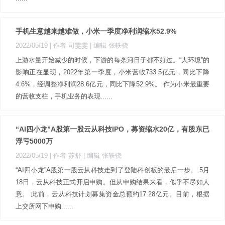
手机生意越来越难做，小米一季度净利润缩水52.9%
2022/05/19
| 作者 司雯雯
| 编辑 张轶骁
上游水量开始减少的时候，下游的每条河日子都不好过。“大环境”的
影响正在显现，2022年第一季度，小米营收733.5亿元，同比下降
4.6%，经调整净利润28.6亿元，同比下降52.9%。 作为小米最重要
的营收支柱，手机业务的表现......
“AI四小龙”A股第一股云从科技IPO，募资缩水20亿，有股东已
浮亏5000万
2022/05/19
| 作者 苏舒
| 编辑 张轶骁
“AI四小龙”A股第一股云从科技走到了登陆科创板的最后一步。 5月
18日，云从科技正式开启申购。但从申购结果来看，似乎不尽如人
意。 此前，云从科技计划募集资金总额约17.28亿元。目前，根据
上交所网下申购......