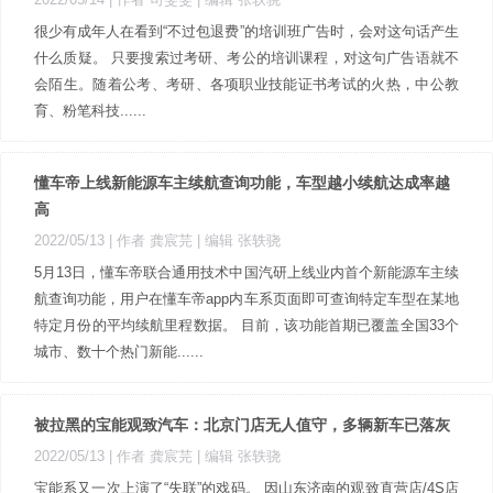
很少有成年人在看到“不过包退费”的培训班广告时，会对这句话产生
什么质疑。 只要搜索过考研、考公的培训课程，对这句广告语就不
会陌生。随着公考、考研、各项职业技能证书考试的火热，中公教
育、粉笔科技......
懂车帝上线新能源车主续航查询功能，车型越小续航达成率越
高
2022/05/13
| 作者 龚宸芫
| 编辑 张轶骁
5月13日，懂车帝联合通用技术中国汽研上线业内首个新能源车主续
航查询功能，用户在懂车帝app内车系页面即可查询特定车型在某地
特定月份的平均续航里程数据。 目前，该功能首期已覆盖全国33个
城市、数十个热门新能......
被拉黑的宝能观致汽车：北京门店无人值守，多辆新车已落灰
2022/05/13
| 作者 龚宸芫
| 编辑 张轶骁
宝能系又一次上演了“失联”的戏码。 因山东济南的观致直营店/4S店