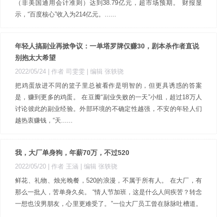
（非美国通用会计准则）达到38.79亿元，超市场预期。 财报显
示，“百度核心”收入为214亿元。......
年轻人搞副业再掀争议：一单塔罗牌仅赚30，剧本杀作者直说
别抱太大希望
2022/05/24
| 作者 司雯雯
| 编辑 张轶骁
把鸡蛋放进不同的篮子里总被看作是明智的，但更具诱惑的答案
是，赚到更多的鸡蛋。 在豆瓣“副业失败的一天”小组，超过18万人
讨论彼此的副业经验。外部环境的不确定性越强，不安的年轻人们
越热衷赚钱，“天......
我，大厂单身狗，年薪70万，不过520
2022/05/20
| 作者 王涵
| 编辑 张轶骁
鲜花、礼物、烛光晚餐，520的浪漫，不属于所有人。 在大厂，有
那么一批人，苦单身久矣。 “情人节加班，这是什么人间疾苦？转念
一想也没男朋友，心里更难受了。”一位大厂员工曾在脉脉吐槽道。
......