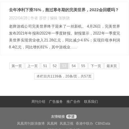
去年净利下滑76%，熬过寒冬期的完美世界，2022会回暖吗？
2022/04/28
| 作者 苏舒
| 编辑 张轶骁
老牌游戏公司完美世界终于迎来了一丝新机。 4月26日，完美世界
发布2021年年报和2022年一季度财报。财报显示，2022年一季度完
美世界实现营业收入21.28亿元，同比减少4.6%；实现归母净利润
8.4亿元，同比增长81%，其中游戏业......
第一页
上一页
51
52
53
54
55
下一页
最末页
本栏目共1139条，20条/页，共57页
周刊介绍
广告服务
推广合作
联系我们
友情链接
申请
凤凰周刊新浪微博
凤凰网
凤凰卫视
香港中联办
CBNData