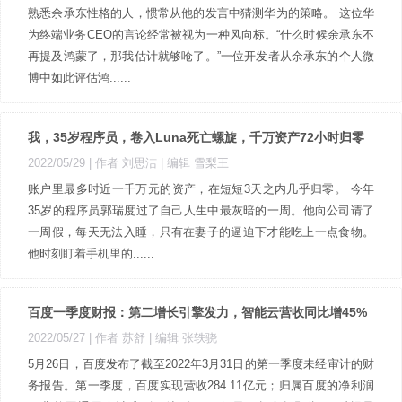
熟悉余承东性格的人，惯常从他的发言中猜测华为的策略。 这位华
为终端业务CEO的言论经常被视为一种风向标。“什么时候余承东不
再提及鸿蒙了，那我估计就够呛了。”一位开发者从余承东的个人微
博中如此评估鸿......
我，35岁程序员，卷入Luna死亡螺旋，千万资产72小时归零
2022/05/29
| 作者 刘思洁
| 编辑 雪梨王
账户里最多时近一千万元的资产，在短短3天之内几乎归零。 今年
35岁的程序员郭瑞度过了自己人生中最灰暗的一周。他向公司请了
一周假，每天无法入睡，只有在妻子的逼迫下才能吃上一点食物。
他时刻盯着手机里的......
百度一季度财报：第二增长引擎发力，智能云营收同比增45%
2022/05/27
| 作者 苏舒
| 编辑 张轶骁
5月26日，百度发布了截至2022年3月31日的第一季度未经审计的财
务报告。第一季度，百度实现营收284.11亿元；归属百度的净利润