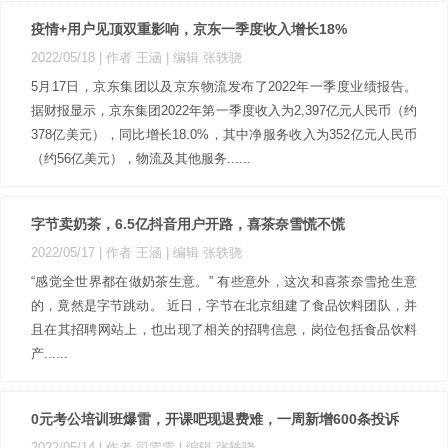
疫情+用户见顶双重影响，京东一季度收入增长18%
2022/05/18
| 作者 王涵
| 编辑 张轶骁
5月17日，京东集团以及京东物流发布了2022年一季度业绩报告。
据财报显示，京东集团2022年第一季度收入为2,397亿元人民币（约
378亿美元），同比增长18.0%，其中净服务收入为352亿元人民币
（约56亿美元），物流及其他服务......
字节卖奶茶，6.5亿抖音用户开路，喜茶奈雪慌不慌
2022/05/17
| 作者 王涵
| 编辑 张轶骁
“感觉全世界都在做奶茶生意。” 有些意外，这次和喜茶奈雪抢生意
的，竟然是字节跳动。 近日，字节在北京组建了食品饮料团队，并
且在其招聘网站上，也出现了相关的招聘信息，岗位包括食品饮料
产......
0元考公培训班爆雷，开课吧现退费难，一周新增600条投诉
2022/05/14
| 作者 司雯雯
| 编辑 张轶骁