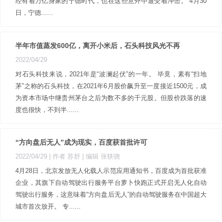
经有着万亿身家的宁德时代，也在这些意外中遭受着冲击。 4月30
日，宁德......
半年市值蒸发600亿，离开小米后，石头科技风光不再
2022/04/29
对石头科技来说，2021年是“波澜起伏”的一年。 毕竟，素有“扫地
茅”之称的石头科技，在2021年6月股价飙升至一度接近1500元，成
为资本市场中继贵州茅台之后为数不多的千元股。但股价跌落的速
度也很快，不到半......
“方向盘后无人”成为现实，百度获首批许可
2022/04/29
| 作者 苏舒
| 编辑 张轶骁
4月28日，北京发放无人化载人示范应用通知书，百度成为首批获准
企业，其旗下自动驾驶出行服务平台萝卜快跑正式开启无人化自动
驾驶出行服务，这意味着“方向盘后无人”的自动驾驶服务在中国超大
城市首次放开。 专......