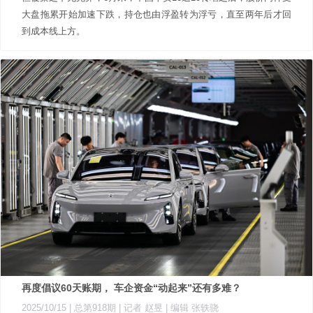
大盘拖累开始加速下跌，持仓也由浮盈转为浮亏，直至两年后才回
到成本线上方。
再度倡议60天账期， 车企资金“动起来”还有多难？
2025/10/15 |
总第918期
| 记者 赵昱
| 编辑 张轶骁