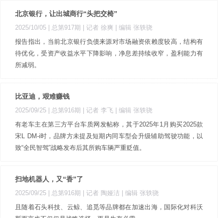
北京银行，让出城商行“头把交椅”
2025/10/05 |
总第917期
| 记者 徐爽
| 编辑 张轶骁
报告指出，当前北京银行负债来源对市场融资依赖度较高，结构有
待优化，受资产收益水平下降影响，净息差持续收窄，盈利能力有
所减弱。
比亚迪，艰难赚钱
2025/09/25 |
总第916期
| 记者 李飞
| 编辑 张轶骁
有老车主在第三方平台车质网发帖称，其于2025年1月购买2025款
宋L DM-i时，品牌方未提及短期内同车型会升级辅助驾驶功能，以
致“全民智驾”战略发布后其所购车辆严重贬值。
扫地机器人，又“香”了
2025/09/25 |
总第916期
| 记者 陶娅洁
| 编辑 张轶骁
且随着石头科技、云鲸、追觅等品牌都在加速出海，国际化对科沃