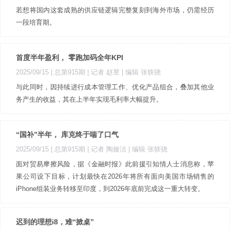
若想将国内这套成熟的供应链逻辑完整复刻到海外市场，仍需经历
一段培育期。
首度半年盈利， 零跑加码全年KPI
2025/09/15 |
总第915期
| 记者 赵昱
| 编辑 张轶骁
与此同时，因持续进行成本管理工作、优化产品组合，叠加其他业
务产生的收益，其在上半年实现毛利率大幅提升。
“国补”半年， 库克终于喘了口气
2025/09/15 |
总第915期
| 记者 陶娅洁
| 编辑 张轶骁
面对贸易摩擦风险，据《金融时报》此前援引知情人士消息称，苹
果公司设下目标，计划最快在2026年将所有面向美国市场销售的
iPhone组装业务转移至印度，到2026年底前完成这一重大转变。
迟到的理想i8，难“掀桌”