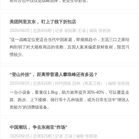
斯而言也不仅仅是战略选择，更是生存必需。
美团阿里京东， 盯上了线下折扣店
2025/09/25 |
总第916期
| 记者 崔陆鹏 王涵
| 编辑 张轶骁
“这一战略定位更适合当代中国家庭，即规模趋小，主流三口之家结
构削弱了对大规格商品的依赖，且国人素来偏爱新鲜食材，囤货习
惯较少。
“登山外挂”， 距离带普通人攀珠峰还有多远？
2025/09/25 |
总第916期
| 特约撰稿 田桐（凤凰卫视）
| 编辑 张轶骁
一台小设备，重量仅1.8kg，助力效率提升30%-40%，可以覆盖走
路、跑步、上下楼梯、骑行等十几种场景，成为日常生活中“增强人
类能力”的消费级装备。
中国潮玩， 争去东南亚“炸场”
2025/09/15 |
总第915期
| 记者 王涵
| 编辑 张轶骁