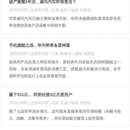
破产重整2年后，威马汽车即将复活？
2025/10/05 |
总第917期
| 记者 赵昱
| 编辑 张轶骁
尽管威马汽车已确立整体发展目标，但尚未披露能彰显其差异化竞
争优势的具体产品策略与营销方案。
手机旗舰之战，华为苹果各显神通
2025/10/05 |
总第917期
| 记者 陶娅洁
| 编辑 张轶骁
该系列产品负责人周意保表示，新机将作为首批天玑9500旗舰之一
亮相，并采用成本更高的冷雕工艺、搭载超大容量冰川电池，在手
感和窄边框设计上也会有显著升级。
砸下531亿， 阿里狂揽3亿月度用户
2025/10/05 |
总第917期
| 记者 王涵
| 编辑 张轶骁
饿了么这些年进步很大，这可能未直接体现为市场份额（份额与投
入、战略、流量等相关），但在基础能力建设上提升显著。