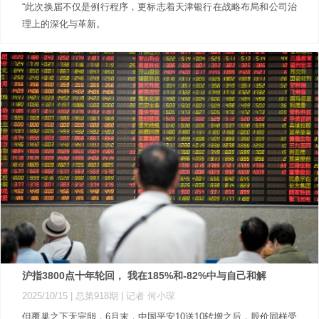
“此次换届不仅是例行程序，更标志着天津银行在战略布局和公司治
理上的深化与革新。
沪指3800点十年轮回， 我在185%和-82%中与自己和解
2025/10/15 |
总第918期
| 记者 何小琛
但覆巢之下无完卵，6月末，中国平安10送10转增之后，股价同样受