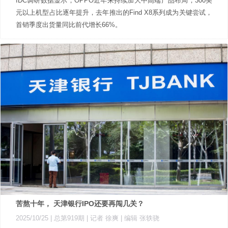
IDC调研数据显示，OPPO近年来持续加大中高端产品布局，300美
元以上机型占比逐年提升，去年推出的Find X8系列成为关键尝试，
首销季度出货量同比前代增长66%。
苦熬十年， 天津银行IPO还要再闯几关？
2025/10/25 |
总第919期
| 记者 徐爽
| 编辑 张轶骁