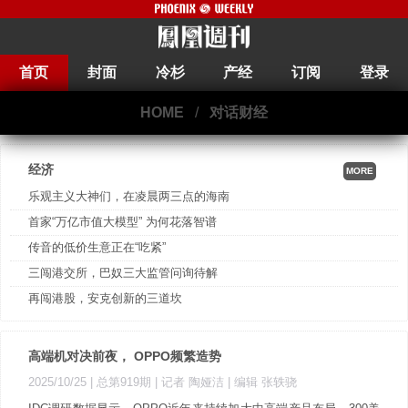
首页
封面
冷杉
产经
订阅
登录
HOME
/
对话财经
经济
MORE
乐观主义大神们，在凌晨两三点的海南
首家“万亿市值大模型” 为何花落智谱
传音的低价生意正在“吃紧”
三闯港交所，巴奴三大监管问询待解
再闯港股，安克创新的三道坎
高端机对决前夜， OPPO频繁造势
2025/10/25 |
总第919期
| 记者 陶娅洁
| 编辑 张轶骁