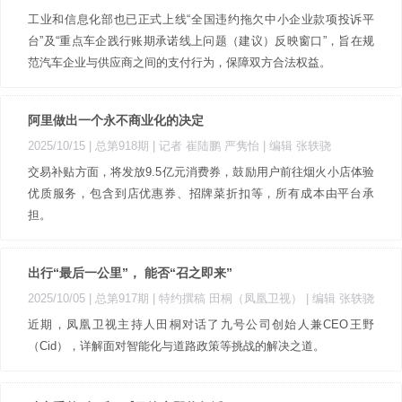
工业和信息化部也已正式上线“全国违约拖欠中小企业款项投诉平
台”及“重点车企践行账期承诺线上问题（建议）反映窗口”，旨在规
范汽车企业与供应商之间的支付行为，保障双方合法权益。
阿里做出一个永不商业化的决定
2025/10/15 |
总第918期
| 记者 崔陆鹏 严隽怡
| 编辑 张轶骁
交易补贴方面，将发放9.5亿元消费券，鼓励用户前往烟火小店体验
优质服务，包含到店优惠券、招牌菜折扣等，所有成本由平台承
担。
出行“最后一公里”， 能否“召之即来”
2025/10/05 |
总第917期
| 特约撰稿 田桐（凤凰卫视）
| 编辑 张轶骁
近期，凤凰卫视主持人田桐对话了九号公司创始人兼CEO王野
（Cid），详解面对智能化与道路政策等挑战的解决之道。