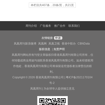
本栏目共407条，20条/页，共21页
周刊介绍
广告服务
推广合作
联系我们
友情链接
申请
凤凰周刊新浪微博
凤凰网
凤凰卫视
香港中联办
CBNData
版权信息
|
免责声明
凤凰周刊网站所有刊登文章版权归香港凤凰周刊有限公司所有，任
何转载或商业用途均须联系香港凤凰周刊有限公司。如未经授权用
作他处，香港凤凰周刊有限公司将保留追究侵权者法律责任的权
利。
Copyright © 2026 香港凤凰周刊有限公司 |
粤ICP备2021170104
号-2
凤凰周刊 | 为全球华人提供独立意见