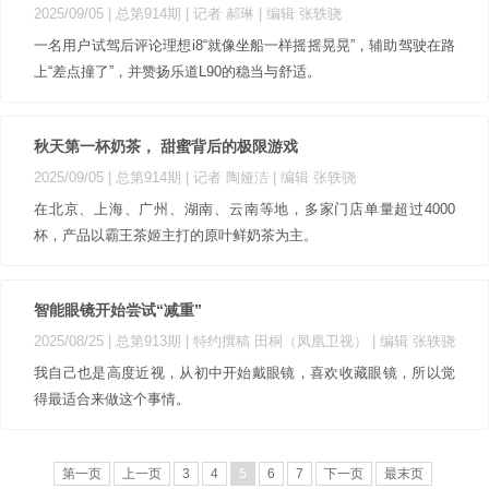
2025/09/05 |
总第914期
| 记者 郝琳
| 编辑 张轶骁
一名用户试驾后评论理想i8“就像坐船一样摇摇晃晃”，辅助驾驶在路
上“差点撞了”，并赞扬乐道L90的稳当与舒适。
秋天第一杯奶茶， 甜蜜背后的极限游戏
2025/09/05 |
总第914期
| 记者 陶娅洁
| 编辑 张轶骁
在北京、上海、广州、湖南、云南等地，多家门店单量超过4000
杯，产品以霸王茶姬主打的原叶鲜奶茶为主。
智能眼镜开始尝试“减重”
2025/08/25 |
总第913期
| 特约撰稿 田桐（凤凰卫视）
| 编辑 张轶骁
我自己也是高度近视，从初中开始戴眼镜，喜欢收藏眼镜，所以觉
得最适合来做这个事情。
第一页
上一页
3
4
5
6
7
下一页
最末页