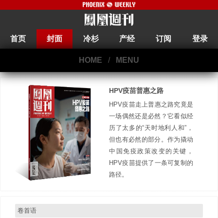
首页
封面
冷杉
产经
订阅
登录
HOME
/
MENU
HPV疫苗普惠之路
HPV疫苗走上普惠之路究竟是
一场偶然还是必然？它看似经
历了太多的“天时地利人和”，
但也有必然的部分。作为撬动
中国免疫政策改变的关键，
HPV疫苗提供了一条可复制的
路径。
卷首语