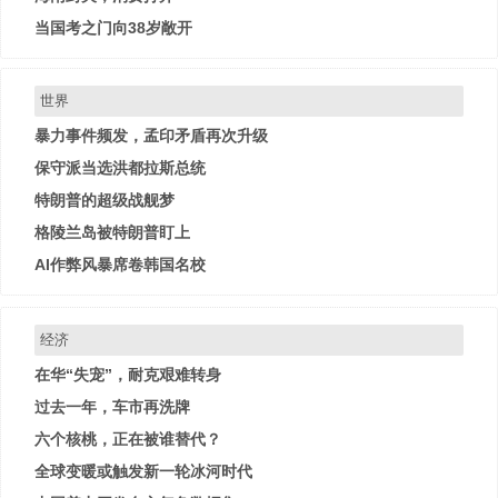
当国考之门向38岁敞开
世界
暴力事件频发，孟印矛盾再次升级
保守派当选洪都拉斯总统
特朗普的超级战舰梦
格陵兰岛被特朗普盯上
AI作弊风暴席卷韩国名校
经济
在华“失宠”，耐克艰难转身
过去一年，车市再洗牌
六个核桃，正在被谁替代？
全球变暖或触发新一轮冰河时代