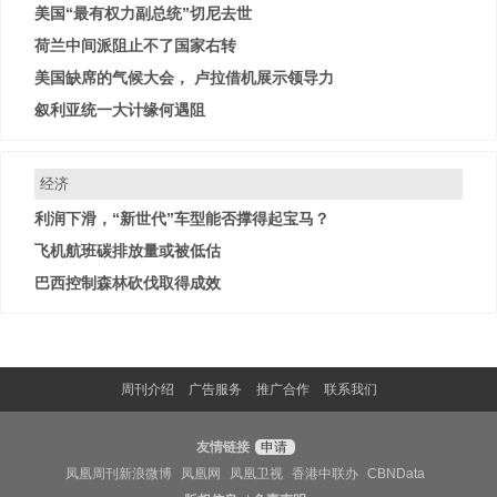
美国“最有权力副总统”切尼去世
荷兰中间派阻止不了国家右转
美国缺席的气候大会， 卢拉借机展示领导力
叙利亚统一大计缘何遇阻
经济
利润下滑，“新世代”车型能否撑得起宝马？
飞机航班碳排放量或被低估
巴西控制森林砍伐取得成效
周刊介绍
广告服务
推广合作
联系我们
友情链接
申请
凤凰周刊新浪微博
凤凰网
凤凰卫视
香港中联办
CBNData