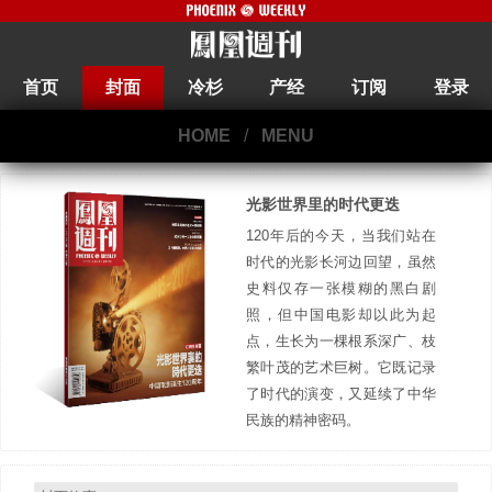
首页
封面
冷杉
产经
订阅
登录
HOME
/
MENU
光影世界里的时代更迭
120年后的今天，当我们站在
时代的光影长河边回望，虽然
史料仅存一张模糊的黑白剧
照，但中国电影却以此为起
点，生长为一棵根系深广、枝
繁叶茂的艺术巨树。它既记录
了时代的演变，又延续了中华
民族的精神密码。