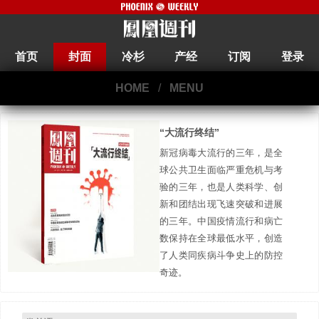
首页
封面
冷杉
产经
订阅
登录
HOME
/
MENU
“大流行终结”
新冠病毒大流行的三年，是全
球公共卫生面临严重危机与考
验的三年，也是人类科学、创
新和团结出现飞速突破和进展
的三年。中国疫情流行和病亡
数保持在全球最低水平，创造
了人类同疾病斗争史上的防控
奇迹。