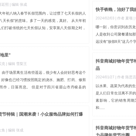
 蒋廷熙
| 编辑 张成
快手铁晚，治好了我
将大年初八纳入春节长假范围内，让过惯了七天长假的人
2024/02/03
| 作者 夏颂
八天长假”的意味。多了一天的感觉，真好。 从大年初
哪一刻，你意识到农历龙
人们打破传统的七天长假认知，安享第八天假期之时，
人是收到公司聚餐通知
远没有“放假8天”这几个字
地里”
抖音商城好物年货节
 贝克
| 编辑 雪梨王
品​
？ 由于场景离生活有些遥远，很少有人会好好思考这个
2024/01/27
| 作者 陈思
，好像也已经习惯按照既定的浇水、施肥、打药、修剪
以水果、蔬菜为代表的生
而作，日落而息。 但是对于四川省眉山市丹棱县的
是人们日常生活离不开
素影响，它的销售周期
和......
货节特辑｜国潮来袭！小众服饰品牌如何打爆
抖音商城好物年货节
 大鱼
| 编辑 张成
力品牌年货节出圈