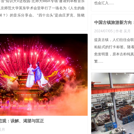
抖音“知识大V进校园·北师大MBA专场”邀请到草根音乐
也会汇入......
在北京师范大学英东学术会堂举行了一场名为《人生的曲
解？》的音乐分享会。 “四十出头”是由庄罗克、陈晓
中国古镇旅游新方向
2024/07/05
| 作者 吴月
提及古镇，人们往往会
粘贴式的打卡标签。随着
愈发明显，原本古朴纯
繁......
恋观：误解、渴望与匡正
 吴月