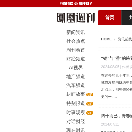
首页
新闻资讯
HOME
/
资讯前线
社会热点
周刊卷首
“钢”与“游”的
财经频道
2024/08/05
| 作者
AI视界
在过去的几十年里
地产频道
城市发展的脉络中
汽车频道
汇点上，那些曾经
封面故事
VIP
史的一......
特别报道
VIP
时事观察
VIP
四十而已，青春
对话财经
2024/07/11
现在时讯