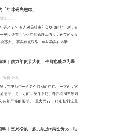
的「年味丢失焦虑」
| 编辑 三三
年要来了？ 有人说是结束年会放假的那一刻，有
那一刻，还有不少仍在忙碌赶工的人，春节的意义
诱惑大。 事实有点残酷，年味确实在逐渐......
特辑｜借力年货节大促，生鲜也能成为爆
言
| 编辑 张成
鲜，在电商中一直是个特别的存在。 一方面，它
的必需品。另一方面，受保质期、种养植周期等因
又有着严格的要求。 量力而行，精准控制流量
特辑｜三只松鼠：多元玩法+高性价比，助