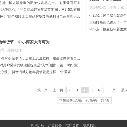
这是中国人最看重的新年仪式感之一。 对服装商家来
2024/01/27
| 作者 贝克
绝佳商机。“ 抖音商城好物年货节期间，累计5次直播
俗话说，过了腊八就是年
GMV！”这个成绩让女装品牌曼加塔的抖音电商主理人宫
大品牌商家也进入了一年
销节点，抢赢新年新生意，1
物年货节，中小商家大有可为
 许桑
| 编辑 杜洋
，按时令做事情，店主王思源觉得，服装业也有着自己
商对用户需求的敏锐捕捉则是“天气预报”，第一时间感知
理。 抖音商城好物年货节就是这样一个“重要......
第一页
上一页
2
3
4
5
6
下一页
最
本栏目共123条，20条/页，共7页
周刊介绍
广告服务
推广合作
联系我们