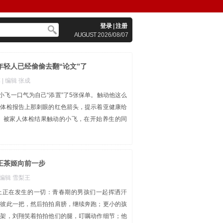
登录
|
注册
AUGUST
2026/08/07
年轻人已经偷偷去翻“论文”了
草
| 编辑 张成
的小飞一口气为自己“添置”了5张保单。触动他这么
人体检报告上那刺眼的红色箭头，提示着亚健康给
。 被家人体检结果触动的小飞，在开始养生的同
王茶姬向前一步
| 编辑 雪梨王
上正在发生的一切：青春期的男孩们一起挥洒汗
拉彼此一把，然后拍拍肩膀，继续奔跑；更小的孩
栏架，刘翔笑着拍拍他们的腿，叮嘱动作细节；他