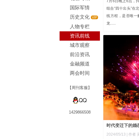
7月6日晚上6点，
国际军情
组合“四十出头”
线方程，是否唯一
历史文化
VIP
龙......
人物专栏
资讯前线
城市观察
前沿资讯
金融频道
两会时间
【周刊客服】
1429866508
时代变迁下的婚
2024/05/13
| 作者