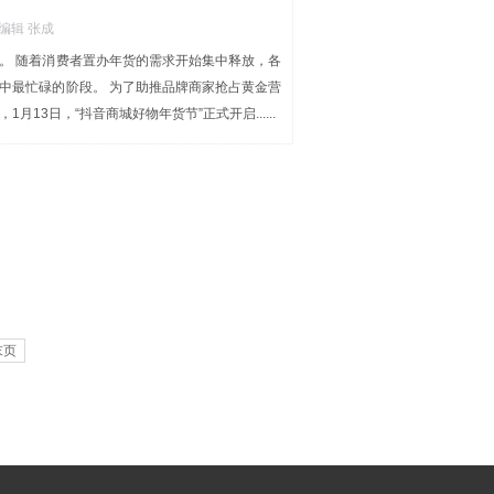
| 编辑 张成
。 随着消费者置办年货的需求开始集中释放，各
中最忙碌的阶段。 为了助推品牌商家抢占黄金营
月13日，“抖音商城好物年货节”正式开启......
末页