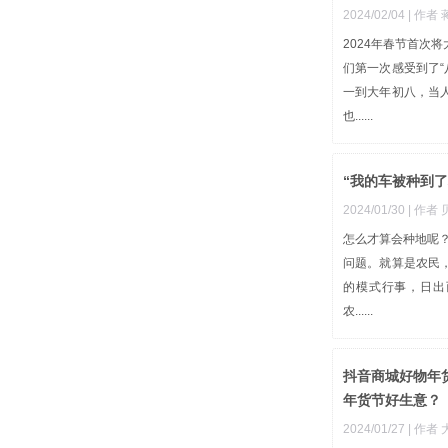
2024/02/04
| 作者
2024年春节首次
们第一次感受到了“
一到大年初八，当
也......
“我的车被种到了
2024/01/30
| 作者
怎么才算会种地呢
问题。就算是农民
的模式行事，日出
农......
抖音商城好物年
年货节好生意？
2024/01/27
| 作者