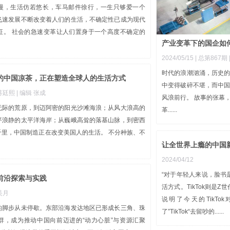
慢，生活仿若悠长，车马邮件徐行，一生只够爱一个
飞速发展不断改变着人们的生活，不确定性已成为现代
征。 社会的急速变革让人们置身于一个高度不确定的
产业变革下的国企如
2024/05/15 |
总第867期
时代的浪潮汹涌，历史
生的中国凉茶，正在塑造全球人的生活方式
中变得破碎不堪，而中
 蒋廷熙
| 编辑 张成
风浪前行。 故事的张幕
无际的荒原，到迈阿密的阳光沙滩海浪；从风大浪高的
革......
平浪静的太平洋海岸；从巍峨高耸的落基山脉，到密西
千里，中国制造正在改变美国人的生活。 不分种族、不
让全世界上瘾的中国
2024/04/12
“对于年轻人来说，脸书是
前沿探索与实践
活方式。TikTok则是
 吴月
说明了今天的TikT
的脚步从未停歇。东部沿海发达地区已形成长三角、珠
了”TikTok“去留吵的......
群，成为推动中国向前迈进的“动力心脏”与资源汇聚