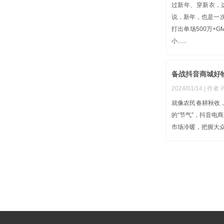
过新年、穿新衣，
说，新年，也是一次
打出单场500万+
小......
备战抖音商城好
2024/01/14
| 作者
就像农民春耕秋收
的“节气”，抖音电
市场冷暖，把握大众心