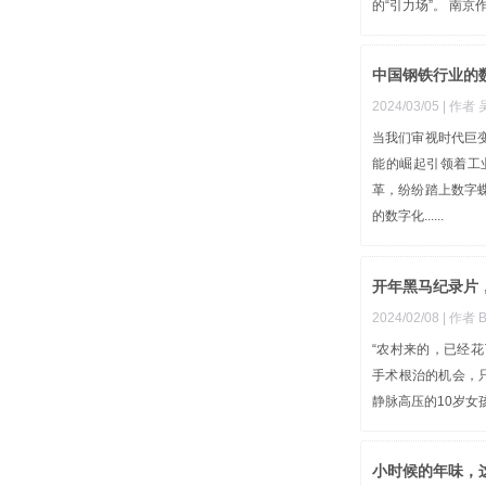
的“引力场”。 南京
中国钢铁行业的
2024/03/05
| 作者
当我们审视时代巨
能的崛起引领着工
革，纷纷踏上数字
的数字化......
开年黑马纪录片
2024/02/08
| 作者 
“农村来的，已经花
手术根治的机会，
静脉高压的10岁女孩
小时候的年味，