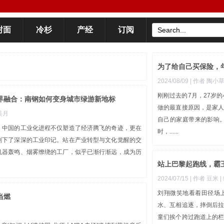
封面
冷杉
产经
订阅
为了给自己买保险，
2024/08/09
| 作者 陶小
刚刚过去的7月，27岁
跨界融合：南钢如何变身城市绿游新地标
做的最直接原因，是家
 吴月
自己的家庭带来的影响
，中国的工业化进程不仅塑造了经济腾飞的奇迹，更在
时，......
刻下了深深的工业印记。站在产业转型与文化觉醒的交
机器轰鸣、烟雾缭绕的工厂，似乎已渐行渐远，成为历
站上巴黎起跑线，霸
2024/07/15
| 作者 豆米
刘翔微笑地看着田径场
当燃
水、互相追逐，摔倒后
童们挨个跨过跑道上的