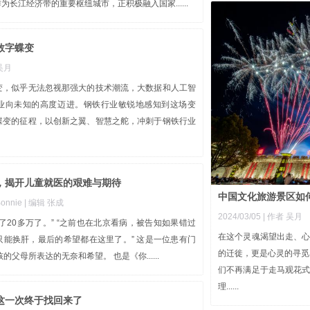
作为长江经济带的重要枢纽城市，正积极融入国家......
数字蝶变
 吴月
变，似乎无法忽视那强大的技术潮流，大数据和人工智
业向未知的高度迈进。钢铁行业敏锐地感知到这场变
蝶变的征程，以创新之翼、智慧之舵，冲刺于钢铁行业
，揭开儿童就医的艰难与期待
中国文化旅游景区如
Bonnie
| 编辑 张成
2024/03/05
| 作者 吴月
了20多万了。” “之前也在北京看病，被告知如果错过
在这个灵魂渴望出走、
只能换肝，最后的希望都在这里了。” 这是一位患有门
的迁徙，更是心灵的寻觅
的父母所表达的无奈和希望。 也是《你......
们不再满足于走马观花
理......
这一次终于找回来了