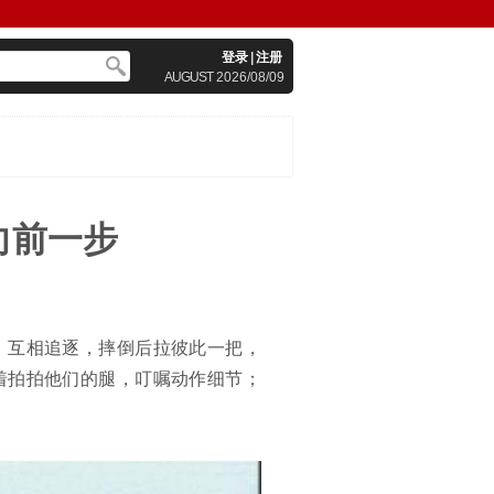
登录
|
注册
AUGUST
2026/08/09
向前一步
、互相追逐，摔倒后拉彼此一把，
着拍拍他们的腿，叮嘱动作细节；