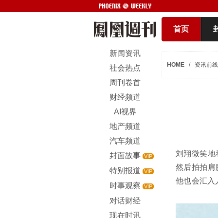
首页
新闻资讯
HOME
/
资讯前线
社会热点
周刊卷首
财经频道
AI视界
地产频道
汽车频道
刘翔微笑地
封面故事
VIP
然后拍拍肩
特别报道
VIP
他也会汇入
时事观察
VIP
对话财经
现在时讯