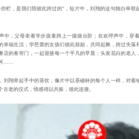
那些栏，是我们陪彼此跨过的”，短片中，刘翔的这句独白串联
声中，父母牵着学步孩童跨上一级级台阶；在欢呼声中，穿
的幸福生活；学芭蕾的女孩们彼此鼓励，共同起舞，跨过失落
餐店的卷帘门，一起迎接每一个平凡的早晨；头发花白的老人
河……
，刘翔举起手中的茶饮，像片中以茶碰杯的每个人一样，对着
个古老的仪式，情感得以共振，彼此连接。