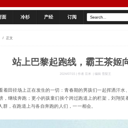
封面
冷杉
产经
订阅
/
正文
站上巴黎起跑线，霸王茶姬
2024/07/15 |
作者 豆米
|
编辑 雪梨王
看着田径场上正在发生的一切：青春期的男孩们一起挥洒汗水
膀，继续奔跑；更小的孩童们挨个跨过跑道上的栏架，刘翔笑
人群，在跑道上与各自奔跑的人们，一一相会。