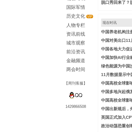
脱口秀回来了？
国际军情
历史文化
VIP
现在时讯
人物专栏
中国养老机构注
资讯前线
中国对美出口11
城市观察
中国各地大力促
前沿资讯
中国加快AI行业
金融频道
绿色能源为中国
两会时间
11月数据显示
中国高校全球影
【周刊客服】
中国多地兴起俄
中国高校全球影
1429866508
中国出新规后，
英国正式加入CP
政治动荡恐重创