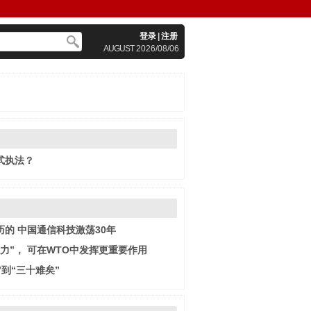
登录
|
注册
AUGUST
2026/08/06
式执法？
历的 中国通信科技激荡30年
力”， 可在WTO中发挥更重要作用
”到“三十难矣”