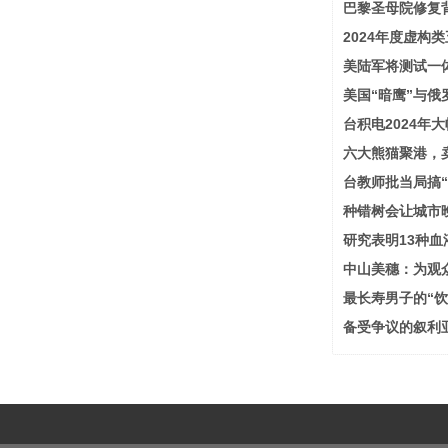
巴黎圣母院修复
2024年度虚构
美陆军将测试一
美国“暗鹰”与俄
台积电2024年
六大熊猫聚港，
台教师批当局搞“
种错树会让城市
研究表明13种
中山美穗：为观
最长寿男子的“饮
备受争议的叙利