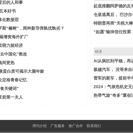
背后的人和事
起底推翻阿萨德的反
类五本好书
仓皇逃离后， 巴沙尔
体化数据层
特朗普再挥“关税大棒
罗斯“榛树”，两种新导弹孰优孰劣？
“如愿”输掉信任投票
大幅增资海外扩厂
卖萌力挺经济
经济
去中国化”教改
AI从疯狂到平稳，再
晚间更热
极越汽车， 没等来自
血液蛋白质可揭示大脑年龄
雷军的新车，提前半
众定格青春记忆
2024：气候危机史
食关键词”
热带气旋“奇多”重创
亚前第一夫人
周刊介绍
广告服务
推广合作
联系我们