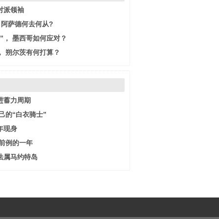
对派领袖
·阿萨德何去何从?
”， 墨西哥如何应对？
， 朔尔茨有何打算？
进蓄力周期
己的“白衣骑士”
年现身
无前例的一年
法属马约特岛