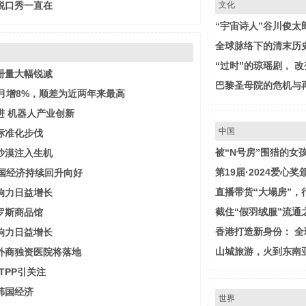
脱口秀一直在
文化
“宇宙诗人”谷川俊太
全球脉络下的清末历
“过时”的琼瑶剧， 
册量大幅锐减
巴黎圣母院的危机与
月增8%，顺差为近两年来最高
进 机器人产业创新
中国
标准化步伐
被“N号房”围猎的女
沙漠注入生机
第19届·2024爱心
中国经济持续回升向好
直播带货“大塌房”，
响力日益增长
截住“假羽绒服”流通
罗斯商品馆
香港打造新身份： 
响力日益增长
山城旅游，火到东南
外商独资医院将落地
TPP引关注
韩国经济
世界