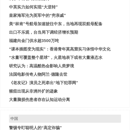
中英实力如何实现“大逆转”
皇家海军沦为英军中的“穷亲戚”
美“林肯”号航母加速驶往中东，当地再现双航母配备
出口不乐观，台当局下调经济增长预期
福建向金门供水超3500万吨
“课本插图变为现实”：香港青年莫高窟实习体悟中华文化
“水量可覆盖整个星球”，火星地表下或有大量液态水
研究认为：高温酷热会影响人类梦境
法国电影传奇人物阿兰·德隆去世
《老友记》演员之死牵出“地下犯罪网”
猴痘出现从非洲外扩的迹象
大量脑损伤患者存在认知运动分离
中国
警惕专盯聪明人的“高定诈骗”