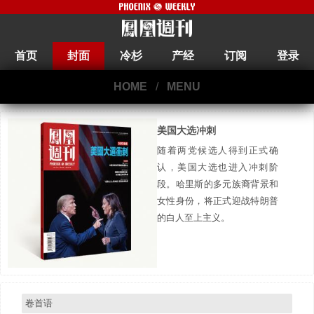
首页
封面
冷杉
产经
订阅
登录
HOME
/
MENU
美国大选冲刺
随着两党候选人得到正式确
认，美国大选也进入冲刺阶
段。哈里斯的多元族裔背景和
女性身份，将正式迎战特朗普
的白人至上主义。
卷首语