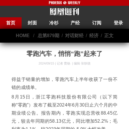
首页
封面
冷杉
产经
订阅
登录
HOME
/
总第879期
/
对话财经
/
经济
/
正文
零跑汽车，悄悄“跑”起来了
2024/09/15 |
记者 曹杨
|
编辑 张轶骁
得益于销量的增加，零跑汽车上半年收获了一份不
错的成绩单。
8月15日，浙江零跑科技股份有限公司（以下简
称“零跑”）发布了截至2024年6月30日止六个月的中
期业绩公告。报告期内，零跑实现总营收88.45亿
元，较去年同期的58.13亿元，同比增加52.2%；毛