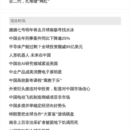
企二代，扎堆做“网红”
现在时讯
嫦娥七号明年将去月球南极寻找水冰
中国去年刑事案件同比下降逾25%
半导体产能过剩？全球投资额减95亿美元
人形机器人 未来在中国
中国在AI研究领域紧追美国
中企产品成美消费电子展明星
中国高校新奇课程“寓教于乐”
外资巨头接连对华投资，彰显对中国市场信心
中国电动飞机制造商瞄准亚非市场
中国多措并举稳定经济向好势头
特朗普把全球当作“大富翁”游戏棋盘
南非上百非法采矿者被困地下饥渴而死