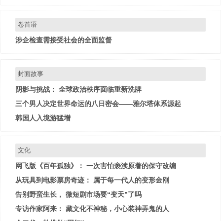
卷首语
涉企检查需接受社会的全面监督
封面故事
阴影与挑战： 全球政治秩序面临重新洗牌
三个男人决定世界命运的八日密会——雅尔塔体系源起
韩国人入境游猛增
文化
网飞版《百年孤独》： 一次害怕亵渎原著的保守改编
从玩具到电影票房奇迹： 属于每一代人的变形金刚
告别野蛮生长， 微短剧市场要“变天”了吗
专访作家阿来： 藏文化不神秘，小心装神弄鬼的人