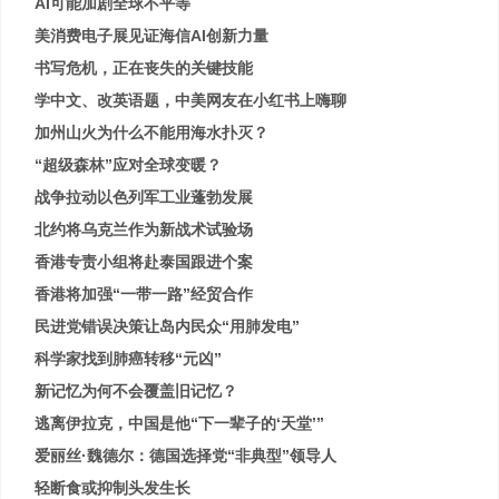
AI可能加剧全球不平等
美消费电子展见证海信AI创新力量
书写危机，正在丧失的关键技能
学中文、改英语题，中美网友在小红书上嗨聊
加州山火为什么不能用海水扑灭？
“超级森林”应对全球变暖？
战争拉动以色列军工业蓬勃发展
北约将乌克兰作为新战术试验场
香港专责小组将赴泰国跟进个案
香港将加强“一带一路”经贸合作
民进党错误决策让岛内民众“用肺发电”
科学家找到肺癌转移“元凶”
新记忆为何不会覆盖旧记忆？
逃离伊拉克，中国是他“下一辈子的‘天堂’”
爱丽丝·魏德尔：德国选择党“非典型”领导人
轻断食或抑制头发生长