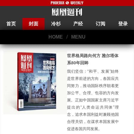
首页
封面
冷杉
产经
订阅
登录
HOME
/
MENU
世界格局路向何方 雅尔塔体
系80年回眸
我们坚信：“和平、发展”始终
是世界前进的方向，各国应共
同努力，推动国际秩序朝着更
加公平、合理、包容的方向发
展。正如中国国家主席习近平
提出的“人类命运共同体”理
念，追求本国利益时兼顾他国
合理关切，在谋求本国发展中
促进各国共同发展。