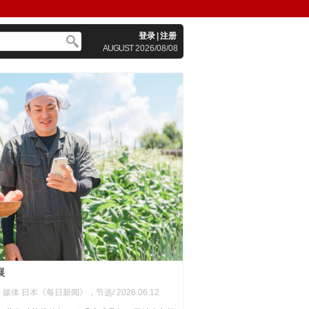
登录
|
注册
AUGUST
2026/08/08
展
| 媒体 日本《每日新闻》，节选/ 2026.06.12