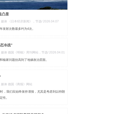
益凸显
| 媒体 《日本经济新闻》，节选/ 2026.04.07
年发射次数最多约为4次。
态冷战”
| 媒体 德国《明镜》周刊网站，节选/ 2026.04.01
和输家问题抬高到了地缘政治层面。
产
| 媒体 德国《商报》网站
点时，我们应始终保持谨慎，尤其是考虑到以特朗
定性。