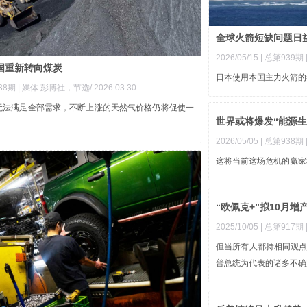
全球火箭短缺问题日
2026/05/15 |
总第939期
国重新转向煤炭
日本使用本国主力火箭的
38期
| 媒体 彭博社，节选/ 2026.03.30
无法满足全部需求，不断上涨的天然气价格仍将促使一
世界或将爆发“能源生
2026/05/05 |
总第938期
这将当前这场危机的赢家
“欧佩克+”拟10月增
2025/10/05 |
总第917期
但当所有人都持相同观
普总统为代表的诸多不确