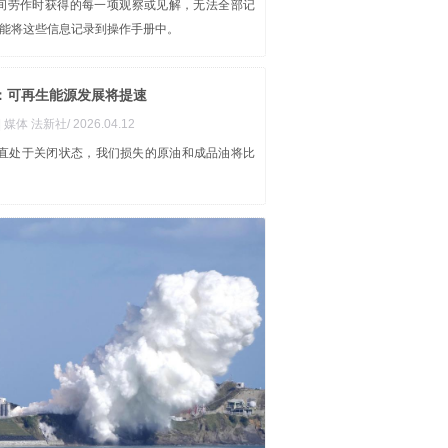
田间劳作时获得的每一项观察或见解，无法全部记
能将这些信息记录到操作手册中。
：可再生能源发展将提速
| 媒体 法新社/ 2026.04.12
一直处于关闭状态，我们损失的原油和成品油将比