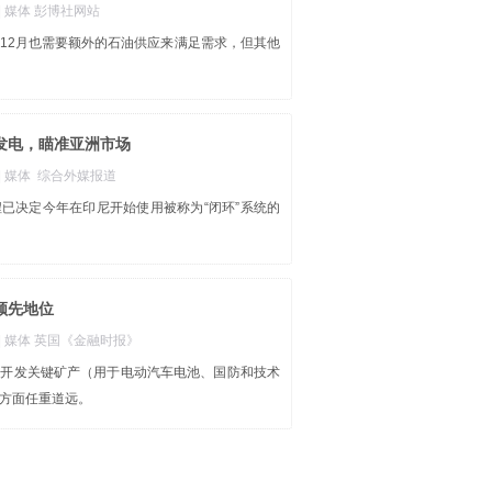
| 媒体 彭博社网站
12月也需要额外的石油供应来满足需求，但其他
发电，瞄准亚洲市场
| 媒体 综合外媒报道
已决定今年在印尼开始使用被称为“闭环”系统的
领先地位
| 媒体 英国《金融时报》
在开发关键矿产（用于电动汽车电池、国防和技术
方面任重道远。