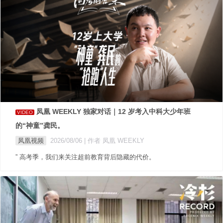
凤凰 WEEKLY 独家对话｜12 岁考入中科大少年班
VIDEO
的“神童”龚民。
凤凰视频
2026/08/06
| 作者 凤凰 WEEKLY
” 高考季，我们来关注超前教育背后隐藏的代价。