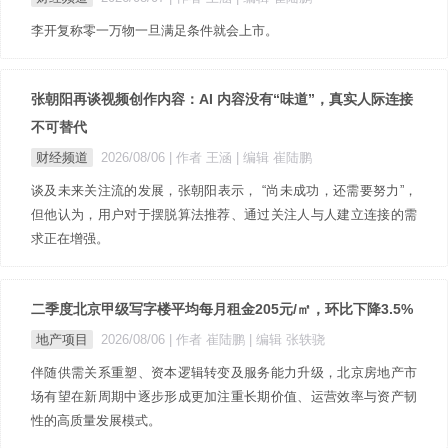
李开复称零一万物一旦满足条件就会上市。
张朝阳再谈视频创作内容：AI 内容没有“味道”，真实人际连接
不可替代
财经频道
2026/08/06
| 作者 王涵
| 编辑 崔陆鹏
谈及未来关注流的发展，张朝阳表示， “尚未成功，还需要努力”，
但他认为，用户对于摆脱算法推荐、通过关注人与人建立连接的需
求正在增强。
二季度北京甲级写字楼平均每月租金205元/㎡，环比下降3.5%
地产项目
2026/08/06
| 作者 崔陆鹏
| 编辑 张轶骁
伴随供需关系重塑、资本逻辑转变及服务能力升级，北京房地产市
场有望在新周期中逐步形成更加注重长期价值、运营效率与资产韧
性的高质量发展模式。