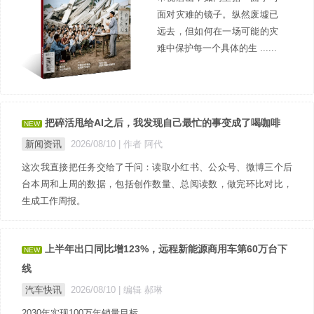
面对灾难的镜子。纵然废墟已
远去，但如何在一场可能的灾
难中保护每一个具体的生 ......
把碎活甩给AI之后，我发现自己最忙的事变成了喝咖啡
NEW
新闻资讯
2026/08/10
| 作者 阿代
这次我直接把任务交给了千问：读取小红书、公众号、微博三个后
台本周和上周的数据，包括创作数量、总阅读数，做完环比对比，
生成工作周报。
上半年出口同比增123%，远程新能源商用车第60万台下
NEW
线
汽车快讯
2026/08/10
| 编辑 郝琳
2030年实现100万年销量目标