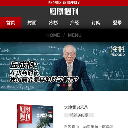
首页
封面
冷杉
产经
订阅
登录
HOME
/
MENU
大地震启示录
总第946期
审视唐山，如同重拾一面学习