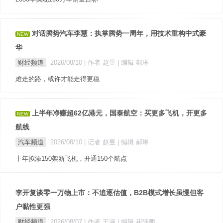
对话腾势汽车李慧：执掌腾势一周年，用技术重构中式豪
NEW
华
财经频道
2026/08/10
| 作者 赵昱
| 编辑 郝琳
难走的路，或许才能走得更稳
上半年净赚超62亿港元，国泰航空：买更多飞机，开更多
NEW
航线
汽车频道
2026/08/10
| 记者 赵昱
| 编辑 郝琳
十年拟添150架新飞机，开通150个航点
李开复谈零一万物上市：不追逐估值，B2B模式增长虽慢但客
户黏性更强
财经频道
2026/08/07
| 作者 王涵
| 编辑 崔陆鹏