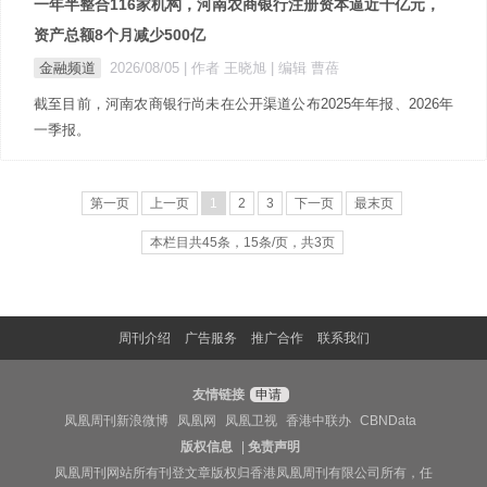
一年半整合116家机构，河南农商银行注册资本逼近千亿元，
资产总额8个月减少500亿
金融频道
2026/08/05
| 作者 王晓旭
| 编辑 曹蓓
截至目前，河南农商银行尚未在公开渠道公布2025年年报、2026年
一季报。
第一页
上一页
1
2
3
下一页
最末页
本栏目共45条，15条/页，共3页
周刊介绍
广告服务
推广合作
联系我们
友情链接
申请
凤凰周刊新浪微博
凤凰网
凤凰卫视
香港中联办
CBNData
版权信息
|
免责声明
凤凰周刊网站所有刊登文章版权归香港凤凰周刊有限公司所有，任