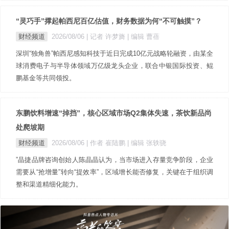
“灵巧手”撑起帕西尼百亿估值，财务数据为何“不可触摸”？
财经频道
2026/08/06
| 记者 许梦旖
| 编辑 曹蓓
深圳“独角兽”帕西尼感知科技于近日完成10亿元战略轮融资，由某全
球消费电子与半导体领域万亿级龙头企业，联合中银国际投资、鲲
鹏基金等共同领投。
东鹏饮料增速“掉挡”，核心区域市场Q2集体失速，茶饮新品尚
处爬坡期
财经频道
2026/08/06
| 作者 崔陆鹏
| 编辑 张轶骁
”晶捷品牌咨询创始人陈晶晶认为，当市场进入存量竞争阶段，企业
需要从“抢增量”转向“提效率”，区域增长能否修复，关键在于组织调
整和渠道精细化能力。