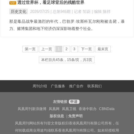
透过世界杯，看足球背后的残酷世界
VIP
历史文化
2026/07/25 |
总第946期
| 记者 邹蔚
| 编辑 陈祥
那是毒品战争最激烈的年代，巴勃罗·埃斯科瓦尔刚刚被击毙，暴
力、赌博集团和地下经济仍深深影响着整个社会。
第一页
上一页
1
2
3
下一页
最末页
本栏目共45条，15条/页，共3页
周刊介绍
广告服务
推广合作
联系我们
友情链接
申请
凤凰周刊新浪微博
凤凰网
凤凰卫视
香港中联办
CBNData
版权信息
|
免责声明
凤凰周刊网站所有刊登文章版权归香港凤凰周刊有限公司所有，任
何转载或商业用途均须联系香港凤凰周刊有限公司。如未经授权用