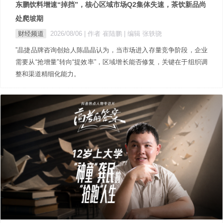
东鹏饮料增速“掉挡”，核心区域市场Q2集体失速，茶饮新品尚
处爬坡期
财经频道
2026/08/06
| 作者 崔陆鹏
| 编辑 张轶骁
”晶捷品牌咨询创始人陈晶晶认为，当市场进入存量竞争阶段，企业
需要从“抢增量”转向“提效率”，区域增长能否修复，关键在于组织调
整和渠道精细化能力。