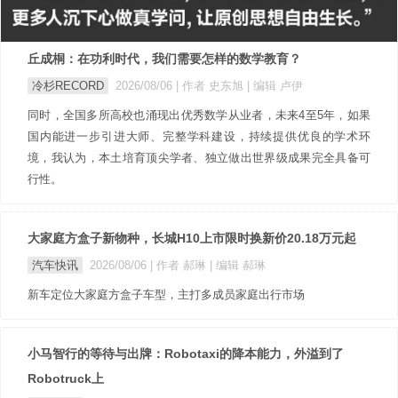
丘成桐：在功利时代，我们需要怎样的数学教育？
冷杉RECORD
2026/08/06
| 作者 史东旭
| 编辑 卢伊
同时，全国多所高校也涌现出优秀数学从业者，未来4至5年，如果
国内能进一步引进大师、完整学科建设，持续提供优良的学术环
境，我认为，本土培育顶尖学者、独立做出世界级成果完全具备可
行性。
大家庭方盒子新物种，长城H10上市限时换新价20.18万元起
汽车快讯
2026/08/06
| 作者 郝琳
| 编辑 郝琳
新车定位大家庭方盒子车型，主打多成员家庭出行市场
小马智行的等待与出牌：Robotaxi的降本能力，外溢到了
Robotruck上