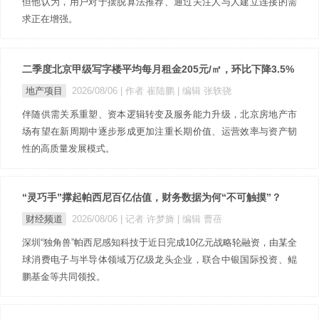
但他认为，用户对于摆脱算法推荐、通过关注人与人建立连接的需
求正在增强。
二季度北京甲级写字楼平均每月租金205元/㎡，环比下降3.5%
地产项目
2026/08/06
| 作者 崔陆鹏
| 编辑 张轶骁
伴随供需关系重塑、资本逻辑转变及服务能力升级，北京房地产市
场有望在新周期中逐步形成更加注重长期价值、运营效率与资产韧
性的高质量发展模式。
“灵巧手”撑起帕西尼百亿估值，财务数据为何“不可触摸”？
财经频道
2026/08/06
| 记者 许梦旖
| 编辑 曹蓓
深圳“独角兽”帕西尼感知科技于近日完成10亿元战略轮融资，由某全
球消费电子与半导体领域万亿级龙头企业，联合中银国际投资、鲲
鹏基金等共同领投。