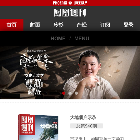
首页
封面
冷杉
产经
订阅
登录
HOME
/
MENU
大地震启示录
总第946期
审视唐山，如同重拾一面学习