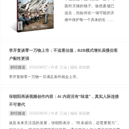
面对灾难的镜子。纵然废墟已
远去，但如何在一场可能的灾
难中保护每一个具体的生 ......
李开复谈零一万物上市：不追逐估值，B2B模式增长虽慢但客
户黏性更强
财经频道
2026/08/07
| 作者 王涵
| 编辑 崔陆鹏
李开复称零一万物一旦满足条件就会上市。
张朝阳再谈视频创作内容：AI 内容没有“味道”，真实人际连接
不可替代
财经频道
2026/08/06
| 作者 王涵
| 编辑 崔陆鹏
谈及未来关注流的发展，张朝阳表示， “尚未成功，还需要努力”，