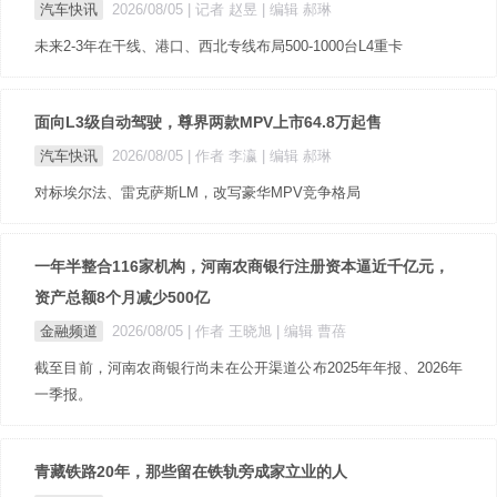
汽车快讯
2026/08/05
| 记者 赵昱
| 编辑 郝琳
未来2-3年在干线、港口、西北专线布局500-1000台L4重卡
面向L3级自动驾驶，尊界两款MPV上市64.8万起售
汽车快讯
2026/08/05
| 作者 李瀛
| 编辑 郝琳
对标埃尔法、雷克萨斯LM，改写豪华MPV竞争格局
一年半整合116家机构，河南农商银行注册资本逼近千亿元，
资产总额8个月减少500亿
金融频道
2026/08/05
| 作者 王晓旭
| 编辑 曹蓓
截至目前，河南农商银行尚未在公开渠道公布2025年年报、2026年
一季报。
青藏铁路20年，那些留在铁轨旁成家立业的人