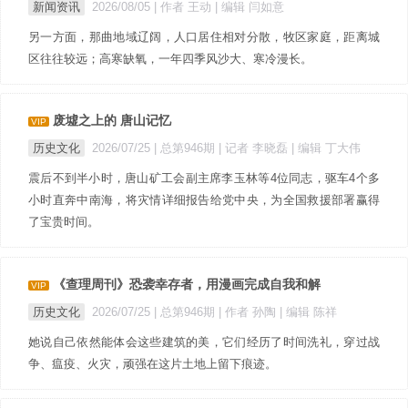
新闻资讯
2026/08/05
| 作者 王动
| 编辑 闫如意
另一方面，那曲地域辽阔，人口居住相对分散，牧区家庭，距离城
区往往较远；高寒缺氧，一年四季风沙大、寒冷漫长。
废墟之上的 唐山记忆
VIP
历史文化
2026/07/25 |
总第946期
| 记者 李晓磊
| 编辑 丁大伟
震后不到半小时，唐山矿工会副主席李玉林等4位同志，驱车4个多
小时直奔中南海，将灾情详细报告给党中央，为全国救援部署赢得
了宝贵时间。
《查理周刊》恐袭幸存者，用漫画完成自我和解
VIP
历史文化
2026/07/25 |
总第946期
| 作者 孙陶
| 编辑 陈祥
她说自己依然能体会这些建筑的美，它们经历了时间洗礼，穿过战
争、瘟疫、火灾，顽强在这片土地上留下痕迹。