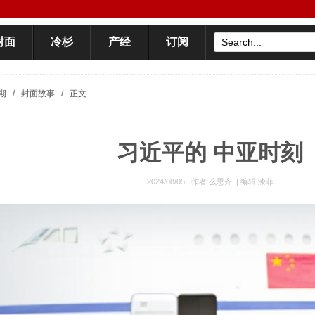
封面
冷杉
产经
订阅
期
/
封面故事
/
正文
习近平的 中亚时刻
2024/08/05 |
作者 么思齐
|
编辑 漆菲