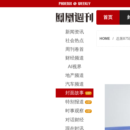
首页
新闻资讯
HOME
/
总第875
社会热点
周刊卷首
财经频道
AI视界
地产频道
汽车频道
封面故事
VIP
特别报道
VIP
时事观察
VIP
对话财经
现在时讯