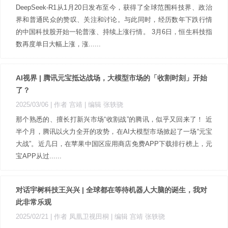
DeepSeek-R1从1月20日发布至今，获得了全球范围科技界、政治
界和普通民众的赞叹、关注和讨论。与此同时，经历数年下跌行情
的中国科技股开始一轮普涨、持续上涨行情。 3月6日，恒生科技指
数再度单日大幅上涨，涨......
AI视界 | 腾讯元宝抵达战场，大模型市场的「收割时刻」开始
了？
2025/03/06
| 作者 宫靖
| 编辑 张轶骁
那个熟悉的、擅长打新兴市场“收割战”的腾讯，似乎又回来了！ 近
半个月，腾讯以火力全开的攻势，在AI大模型市场掀起了一场“元宝
大战”。近几日，在苹果中国区应用商店免费APP下载排行榜上，元
宝APP从过......
对话宇树科技王兴兴 | 全球都在等待机器人大脑的诞生，我对
此非常乐观
2025/02/21
| 作者 凤凰卫视田桐
| 编辑 宫靖 张轶骁