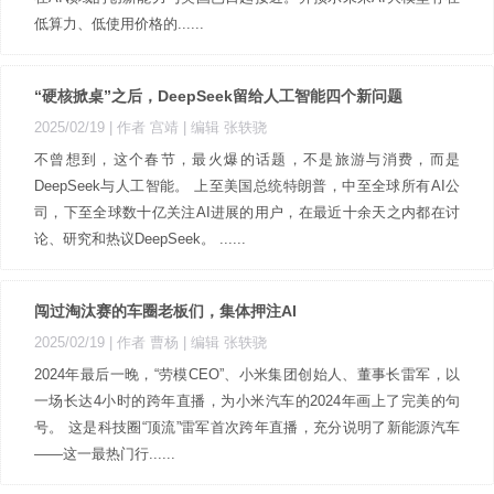
低算力、低使用价格的......
“硬核掀桌”之后，DeepSeek留给人工智能四个新问题
2025/02/19
| 作者 宫靖
| 编辑 张轶骁
不曾想到，这个春节，最火爆的话题，不是旅游与消费，而是
DeepSeek与人工智能。 上至美国总统特朗普，中至全球所有AI公
司，下至全球数十亿关注AI进展的用户，在最近十余天之内都在讨
论、研究和热议DeepSeek。 ......
闯过淘汰赛的车圈老板们，集体押注AI
2025/02/19
| 作者 曹杨
| 编辑 张轶骁
2024年最后一晚，“劳模CEO”、小米集团创始人、董事长雷军，以
一场长达4小时的跨年直播，为小米汽车的2024年画上了完美的句
号。 这是科技圈“顶流”雷军首次跨年直播，充分说明了新能源汽车
——这一最热门行......