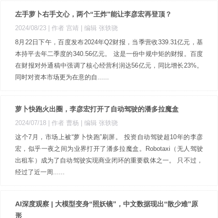
左手萝卜右手文心，两个“王炸”能让李彦宏再登顶？
2024/08/23
| 作者 宫靖
| 编辑 张轶骁
8月22日下午，百度发布2024年Q2财报，当季营收339.31亿元，基
本持平去年二季度的340.56亿元。 这是一份中规中矩的财报。百度
在财报对外通稿中强调了核心经营利润达56亿元，同比增长23%。
同时对资本市场更为在意的自......
萝卜快跑火出圈，李彦宏打开了自动驾驶的潘多拉魔盒
2024/07/18
| 作者 曹杨
| 编辑 张轶骁
这个7月，市场上被“萝卜快跑”刷屏。 投资自动驾驶超10年的李彦
宏，似乎一夜之间为业界打开了潘多拉魔盒。Robotaxi（无人驾驶
出租车）成为了自动驾驶实现商业闭环的重要载体之一。 只不过，
经过了近一周......
AI深度观察 | 大模型变身“照妖镜”，中文数据现出“散少难”原
形