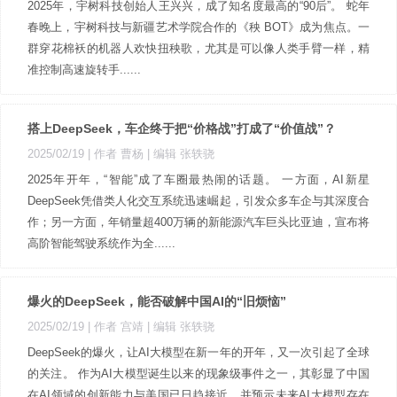
2025年，宇树科技创始人王兴兴，成了知名度最高的“90后”。 蛇年
春晚上，宇树科技与新疆艺术学院合作的《秧 BOT》成为焦点。一
群穿花棉袄的机器人欢快扭秧歌，尤其是可以像人类手臂一样，精
准控制高速旋转手......
搭上DeepSeek，车企终于把“价格战”打成了“价值战”？
2025/02/19
| 作者 曹杨
| 编辑 张轶骁
2025年开年，“智能”成了车圈最热闹的话题。 一方面，AI新星
DeepSeek凭借类人化交互系统迅速崛起，引发众多车企与其深度合
作；另一方面，年销量超400万辆的新能源汽车巨头比亚迪，宣布将
高阶智能驾驶系统作为全......
爆火的DeepSeek，能否破解中国AI的“旧烦恼”
2025/02/19
| 作者 宫靖
| 编辑 张轶骁
DeepSeek的爆火，让AI大模型在新一年的开年，又一次引起了全球
的关注。 作为AI大模型诞生以来的现象级事件之一，其彰显了中国
在AI领域的创新能力与美国已日趋接近。并预示未来AI大模型存在