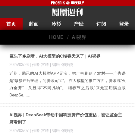
首页
封面
冷杉
产经
订阅
登录
HOME
/
AI视界
巨头下乡刷墙，AI大模型的C端春天来了 | AI视界
2025/03/26
| 作者 宫靖
| 编辑 张轶骁
近期，腾讯的AI大模型APP元宝，把广告刷到了农村——广告语
是“母猪产后护理，问腾讯元宝”。 在大模型的推广方面，腾讯既“火
力全开”，又显得“不同凡响”。 继春节之后以“来元宝用满血版
DeepSe......
AI视界 | DeepSeek带动中国科技资产价值重估，被证监会主
席看到了
2025/03/07
| 作者 宫靖
| 编辑 张轶骁