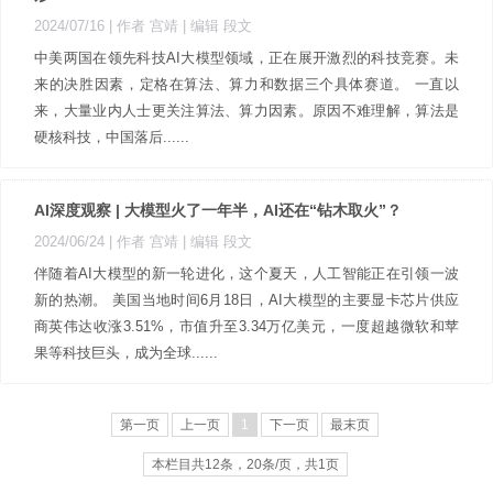
2024/07/16
| 作者 宫靖
| 编辑 段文
中美两国在领先科技AI大模型领域，正在展开激烈的科技竞赛。未
来的决胜因素，定格在算法、算力和数据三个具体赛道。 一直以
来，大量业内人士更关注算法、算力因素。原因不难理解，算法是
硬核科技，中国落后......
AI深度观察 | 大模型火了一年半，AI还在“钻木取火”？
2024/06/24
| 作者 宫靖
| 编辑 段文
伴随着AI大模型的新一轮进化，这个夏天，人工智能正在引领一波
新的热潮。 美国当地时间6月18日，AI大模型的主要显卡芯片供应
商英伟达收涨3.51%，市值升至3.34万亿美元，一度超越微软和苹
果等科技巨头，成为全球......
第一页
上一页
1
下一页
最末页
本栏目共12条，20条/页，共1页