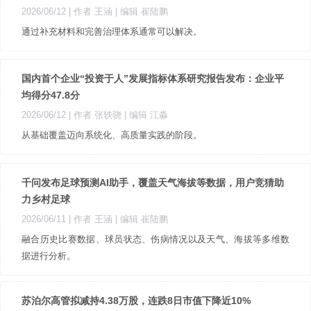
2026/06/12
| 作者 王涵
| 编辑 崔陆鹏
通过补充材料和完善治理体系通常可以解决。
国内首个企业“投资于人”发展指标体系研究报告发布：企业平
均得分47.8分
2026/06/12
| 作者 张轶骁
| 编辑 江淼
从基础覆盖迈向系统化、高质量实践的阶段。
千问发布足球预测AI助手，覆盖天气海拔等数据，用户竞猜助
力乡村足球
2026/06/11
| 作者 王涵
| 编辑 崔陆鹏
融合历史比赛数据、球员状态、伤病情况以及天气、海拔等多维数
据进行分析。
苏泊尔高管拟减持4.38万股，连跌8日市值下降近10%