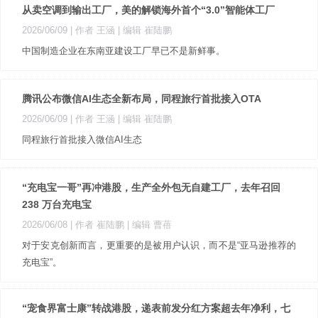
从卖空调到输出工厂，美的解锁海外首个“3.0”智能体工厂
2026/06/09
| 作者 王涵
| 编辑 崔陆鹏
中国制造企业在东南亚建设工厂早已不是新鲜事。
腾讯公布微信AI生态全新布局，同程旅行首批接入OTA
2026/06/09
| 作者 王涵
| 编辑 崔陆鹏
同程旅行首批接入微信AI生态
“充电宝一哥”再冲港股，生产全外包无自建工厂，去年召回
238 万台充电宝
2026/06/08
| 作者 崔陆鹏
| 编辑 曹蓓
对于安克创新而言，更重要的是被用户认识，而不是“亚马逊推荐的
充电宝”。
“宠食界富士康”转战港股，递表前发分红方案超去年净利，七