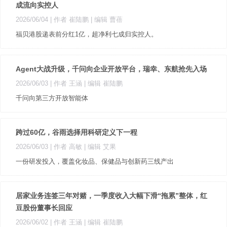
成流向实控人
2026/06/04
| 作者 崔陆鹏
| 编辑 曹蓓
福贝港股递表前分红1亿，超净利七成归实控人。
Agent大战升级，千问向企业开放平台，瑞幸、东航抢先入场
2026/06/03
| 作者 王涵
| 编辑 崔陆鹏
千问向第三方开放智能体
跨过60亿，谷雨选择用科研定义下一程
2026/06/03
| 作者 高敏
| 编辑 艾果
一份研发投入，覆盖化妆品、保健品与创新药三线产出
居家业务连签三年对赌，一季度收入大幅下滑“拖累”整体，红
豆股份董事长回应
2026/06/02
| 作者 王涵
| 编辑 崔陆鹏