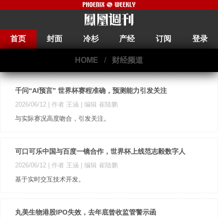
首页
封面
冷杉
产经
订阅
登录
HOME
/
财经频道
千问“AI预言” 世界杯赛程准确，预测能力引发关注
2026/06/12
| 作者 王涵
| 编辑 崔陆鹏
与实际赛况高度吻合，引发关注。
可口可乐中国与百度一镜合作，世界杯上线范志毅数字人
2026/06/12
| 作者 王涵
| 编辑 崔陆鹏
基于实时交互技术开发。
丸美生物港股IPO失效，去年底曾收监管警示函