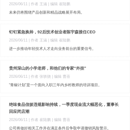
2026/06/11
| 作者 王涵
| 编辑 崔陆鹏
未来仍将围绕产品创新和精品战略展开布局。
钉钉紧急换帅，92后技术创业者陈宇森接任CEO
2026/06/11
| 作者 王涵
| 编辑 崔陆鹏
进一步推动年轻技术人才走向业务前台的重要信号。
贵州深山的小学老师，和他们的专家“外挂”
2026/06/11
| 作者 张轶骁
| 编辑 曹蓓
“青椒计划”是一个面向入职三年内乡村教师的培训项目。
绝味食品信披违规影响持续，一季度现金流大幅恶化，董事长
回应闭店潮
2026/06/11
| 作者 崔陆鹏
| 编辑 曹蓓
公司将做好相关工作并在满足条件后争取申请撤销风险警示。