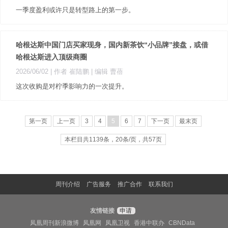
一季度盈利或许只是转型路上的第一步。
哈根达斯中国门店买家现身，国内新茶饮“小品牌”接盘，或借
哈根达斯进入顶级商圈
2026/06/02
| 作者 崔陆鹏
| 编辑 曹蓓
这次收购是对柠季影响力的一次提升。
第一页
上一页
3
4
5
6
7
下一页
最末页
本栏目共1139条，20条/页，共57页
周刊介绍
广告服务
推广合作
联系我们
友情链接
申请
凤凰周刊新浪微博
凤凰网
凤凰卫视
香港中联办
CBNData