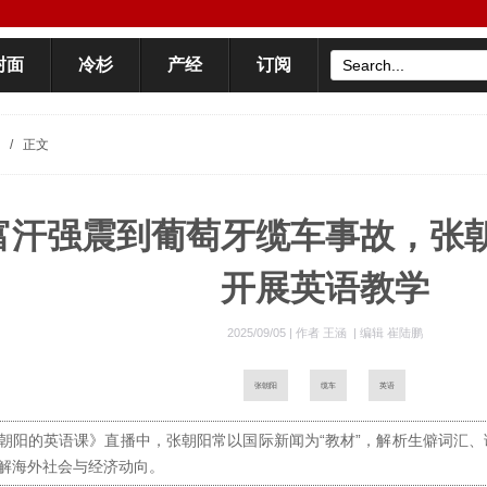
封面
冷杉
产经
订阅
/
正文
富汗强震到葡萄牙缆车事故，张
开展英语教学
2025/09/05 |
作者 王涵
|
编辑 崔陆鹏
张朝阳
缆车
英语
朝阳的英语课》直播中，张朝阳常以国际新闻为“教材”，解析生僻词汇
解海外社会与经济动向。