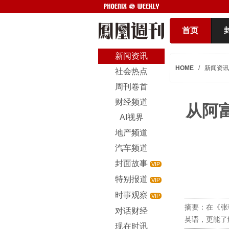
首页
新闻资讯
HOME
/
新闻资讯
社会热点
周刊卷首
财经频道
从阿
AI视界
地产频道
汽车频道
封面故事
VIP
特别报道
VIP
时事观察
VIP
摘要：在《张
对话财经
英语，更能了
现在时讯