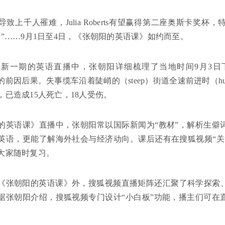
致上千人罹难，Julia Roberts有望赢得第二座奥斯卡奖
只”……9月1日至4日，《张朝阳的英语课》如约而至。
最新一期的英语直播中，张朝阳详细梳理了当地时间9月3
y）的前因后果。失事缆车沿着陡峭的（steep）街道全速前进时（hurtli
，已造成15人死亡，18人受伤。
的英语课》直播中，张朝阳常以国际新闻为“教材”，解析生僻
英语，更能了解海外社会与经济动向。课后还有在搜狐视频“关
大家随时复习。
《张朝阳的英语课》外，搜狐视频直播矩阵还汇聚了科学探索
据张朝阳介绍，搜狐视频专门设计“小白板”功能，播主们可在