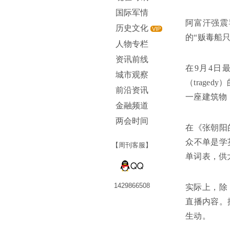
国际军情
阿富汗强震导
历史文化
VIP
的“贩毒船
人物专栏
资讯前线
在9月4日
城市观察
（traged
前沿资讯
一座建筑物
金融频道
两会时间
在《张朝阳
众不单是学
【周刊客服】
单词表，供
1429866508
实际上，除
直播内容。
生动。