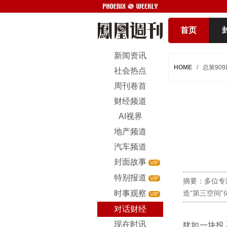
首页
新闻资讯
HOME
/
总第909
社会热点
周刊卷首
财经频道
AI视界
地产频道
汽车频道
封面故事
VIP
特别报道
VIP
摘要：多位专
时事观察
造“第三空间
VIP
对话财经
现在时讯
犹如一块投