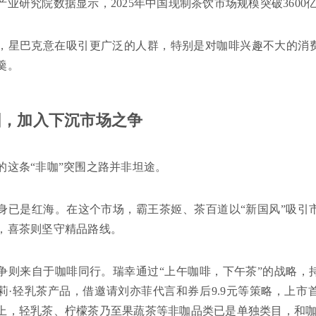
产业研究院数据显示，2025年中国现制茶饮市场规模突破3600
，星巴克意在吸引更广泛的人群，特别是对咖啡兴趣不大的消
羹。
围，加入下沉市场之争
的这条“非咖”突围之路并非坦途。
身已是红海。在这个市场，霸王茶姬、茶百道以“新国风”吸引
，喜茶则坚守精品路线。
争则来自于咖啡同行。瑞幸通过“上午咖啡，下午茶”的战略，
莉·轻乳茶产品，借邀请刘亦菲代言和券后9.9元等策略，上市首
上，轻乳茶、柠檬茶乃至果蔬茶等非咖品类已是单独类目，和