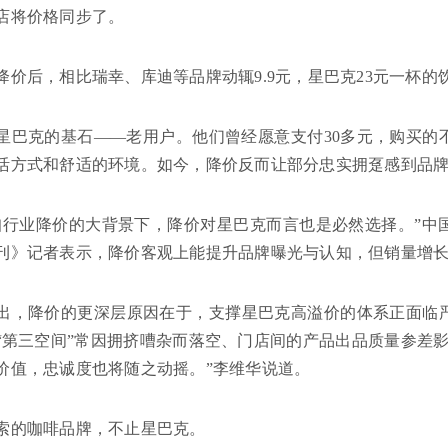
店将价格同步了。
降价后，相比瑞幸、库迪等品牌动辄9.9元，星巴克23元一杯
星巴克的基石——老用户。他们曾经愿意支付30多元，购买的
活方式和舒适的环境。如今，降价反而让部分忠实拥趸感到品牌
咖行业降价的大背景下，降价对星巴克而言也是必然选择。”中
刊》记者表示，降价客观上能提升品牌曝光与认知，但销量增
出，降价的更深层原因在于，支撑星巴克高溢价的体系正面临
“第三空间”常因拥挤嘈杂而落空、门店间的产品出品质量参差
价值，忠诚度也将随之动摇。”李维华说道。
索的咖啡品牌，不止星巴克。