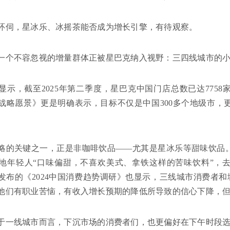
环伺，星冰乐、冰摇茶能否成为增长引擎，有待观察。
一个不容忽视的增量群体正被星巴克纳入视野：三四线城市的
显示，截至2025年第二季度，星巴克中国门店总数已达7758家
中国战略愿景》更是明确表示，目标不仅是中国300多个地级市，更
略的关键之一，正是非咖啡饮品——尤其是星冰乐等甜味饮品
地年轻人“口味偏甜，不喜欢美式、拿铁这样的苦味饮料”，
发布的《2024中国消费趋势调研》也显示，三线城市消费者
他们有职业苦恼，有收入增长预期的降低所导致的信心下降，
于一线城市而言，下沉市场的消费者们，也更偏好在下午时段