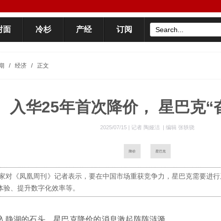
封面
冷杉
产经
订阅
期
/
经济
/
正文
入华25年首次降价， 星巴克“
2025/07/15 |
记者 陶娅洁
|
编辑 张轶骁
降价
星巴克
家对《凤凰周刊》记者表示，要在中国市场重获竞争力，星巴克需要进行
”体验、提升数字化效率等。
入静湖的石头，星巴克降价的消息激起阵阵涟漪。