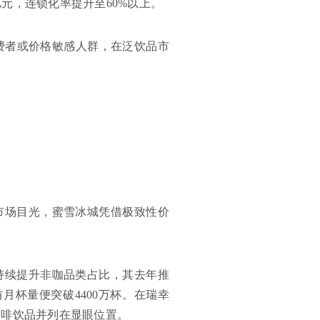
亿元，连锁化率提升至60%以上。
费者或价格敏感人群，在泛饮品市
市场目光，蜜雪冰城凭借极致性价
持续提升非咖品类占比，其去年推
月杯量便突破4400万杯。在瑞幸
咖啡饮品并列在显眼位置。