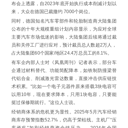
布会上透露，自2023年底开始执行成本削减计划以
来，大众在德国已裁撤约 7000个岗位。
同时，德国知名汽车零部件和轮胎制造商大陆集团
公布的十年大规模重组计划内容显示，为应对全球
主要汽车市场低迷的影响，大陆集团后续将通过裁
员和关停工厂进行应对，预计裁员总人数超2万人，
占大陆集团60个国家/地区24.4万总员工的8.1%。
有车企内部人士对《凤凰周刊》记者表示，部分车
企通过材料替代、功能简配降本，如铁制防撞梁替
代铝合金、削减激光雷达数量，直接冲击供应链技
术积累。“比如一个电子元器件原来搭载3块电容可
以用10年，现在要求降本，只用1块电容，只要能
挺过保修期就行。”这位人士说。
经销商体系的危机更为显性。2025年5月汽车经销
商库存预警指数52.7%，仍高于荣枯线。主机厂“压
库顽疾”加剧经销商资金链压力——2024年全国