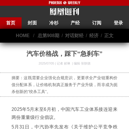
首页
封面
冷杉
产经
订阅
登录
HOME
/
总第908期
/
对话财经
/
经济
/
正文
汽车价格战，踩下“急刹车”
2025/07/05 |
记者 郝琳
|
编辑 张轶骁
摘要：这既需要企业强化合规意识，更要求全产业链重构价
值分配体系，让价格机制真正服务于产业升级，而非成为扼
杀创新的“绞杀工具”。
2025年5月末至6月初，中国汽车工业体系接连迎来
两份重量级行业倡议。
5月31日，中汽协率先发布《关于维护公平竞争秩