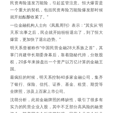
民资寿险滥发万能险，引起监管注意。恒大爆雷是
一个重大的契机，包括民资寿险万能险爆发那时候
就开始酝酿收紧了。”
一位金融机构人士向《凤凰周刊》表示：“其实从‘明
天系’出事之后，民企就开始纷纷退出了，到了恒大
爆雷，更加快了退出趋势。”
明天系曾被称作“中国民营金融28大系族之首”，其
掌门肖建华长期委身幕后，靠着隐秘代持，分散股
权，20多年来操盘出一个资产以万亿计算的金融王
国。
最疯狂的时候，明天系控制40多家金融公司，集齐
了银行、保险、信托、证券、基金、租赁、期货等
全牌照，涉及上百家上市公司。
沈萌分析，此前金融牌照的稀缺性，吸引了很多有
实力的民营企业入股，其中不乏部分高风险的融资