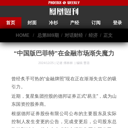
首页
封面
冷杉
产经
订阅
登录
HOME
/
总第889期
/
对话财经
/
经济
/
正文
“中国版巴菲特”在金融市场渐失魔力
2024/12/25 |
记者 傅林林
|
编辑 曹蓓
曾经炙手可热的“金融牌照”现在正在渐渐失去它的吸
引力。
近期，复星集团控股的德邦证券正式“易主”，成为山
东国资控股券商。
根据德邦证券股份有限公司公布的主要股东及实际
控制人发生变更的公告，完成变更后，公司股东总