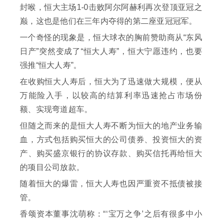
封喉，恒大主场1-0击败阿尔阿赫利再次登顶亚冠之
巅，这也是他们在三年内夺得的第二座亚冠冠军。
一个奇怪的现象是，恒大球衣的胸前赞助商从“东风
日产”突然变成了“恒大人寿”，恒大宁愿违约，也要
强推“恒大人寿”。
在收购恒大人寿后，恒大为了迅速做大规模，便从
万能险入手，以较高的结算利率迅速抢占市场份
额、实现弯道超车。
但随之而来的是恒大人寿不断为恒大的地产业务输
血，方式包括购买恒大的公司债券、投资恒大的资
产、购买盛京银行的协议存款、购买信托再给恒大
的项目公司放款。
随着恒大的爆雷，恒大人寿也因严重资不抵债被接
管。
香颂资本董事沈萌称：“‘宝万之争’之后有很多中小