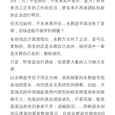
9月，为了平息舆论，于东来发声表示，是为了胖东
来员工正常的工作和生活，胖东来不再派团队到新
的企业进行帮扶。
但无论如何，于东来离开后，永辉超市就没有了老
师，后续还能不能学到精髓？
名创优品方面曾指出，永辉方法对了之后，是可以
复制的。西安的店是永辉自己改的，福州其中一家
是永辉自己改的，都很成功。
只是，即使是自行调改，也需要大量的人力物力支
撑。
以永辉超市百子湾店为例，虽然能看到永辉超市想
改动的苗头，但仍然未见系统性的调整。比如，大
卖场式的环境镶嵌着简约类型的标语牌显得有些格
格不入；包装好的菜品摆放凌乱，不显高级；散装
蔬菜品质依旧参差不齐；设施陈旧……而根据名创
优品透露的最新数据显示，目前永辉超市拥有855