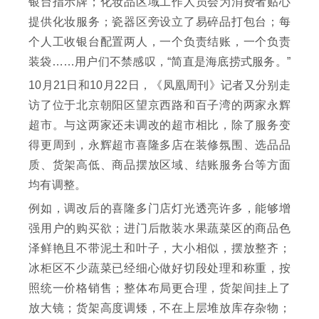
银台指示牌；化妆品区域工作人员会为消费者贴心
提供化妆服务；瓷器区旁设立了易碎品打包台；每
个人工收银台配置两人，一个负责结账，一个负责
装袋……用户们不禁感叹，“简直是海底捞式服务。”
10月21日和10月22日，《凤凰周刊》记者又分别走
访了位于北京朝阳区望京西路和百子湾的两家永辉
超市。与这两家还未调改的超市相比，除了服务变
得更周到，永辉超市喜隆多店在装修氛围、选品品
质、货架高低、商品摆放区域、结账服务台等方面
均有调整。
例如，调改后的喜隆多门店灯光透亮许多，能够增
强用户的购买欲；进门后散装水果蔬菜区的商品色
泽鲜艳且不带泥土和叶子，大小相似，摆放整齐；
冰柜区不少蔬菜已经细心做好切段处理和称重，按
照统一价格销售；整体布局更合理，货架间挂上了
放大镜；货架高度调矮，不在上层堆放库存杂物；