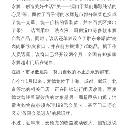
永辉，创造美好生活”“美——源自于我们那颗纯洁的
心灵”等。而位于百子湾的永辉超市部分蔬菜也换成
了统一克重、统一价格的袋装款，并在百货区摆出
了果汁、洁面柔巾、洗衣液、厨房湿巾等多款永辉
自营产品。同时，该店还单独设立了胖东来爆款“秘
卤肉肠”熟食窗口，并在前方摆满了试吃品。据工作
人员透露，该窗口已经开设两个月，全国有40多家
永辉超市门店在销售。
在线下市场低迷期，努力自救的不止是永辉超市。
自今年1月以来，麦德龙位于上海、成都、武汉、北
京等地的相关门店，正在陆续进行闭店改造。而麦
德龙曾经希望效仿的对象是另一商超巨头山姆，消
费者购物前必须办理199元会员卡，甚至门口还会
竖立“仅限会员进入”的标识牌。
不过，近年来，麦德龙的收益波动较大。据招股说