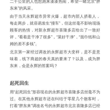
二十公里的人也想跑来凑凑热闹，希望一睹北京“胖
东来”的风采。
由于当天永辉超市异常火爆，超市内部人挤着人，
每走两步，就容易发生“撞车”，但这丝毫不影响现场
顾客的热情，对新永辉超市喜隆多店给出了一致好
评，“看着是干净了很多”，“菜好干净”，“面巾纸和山
姆的差不多钱”。
北京第一家经过调改的永辉超市大变样，是不是意
味着，线下商超的春天真的要来了？以及，成为胖
东来，会是永辉的答案吗？
起死回生
用“起死回生”形容现在的永辉超市喜隆多店丝毫不为
过。在其他永辉超市还在纠结于零星几个散客时，
打着“胖东来”调改名号的永辉超市北京喜隆多店已经