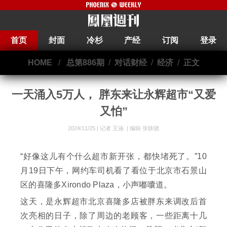
首页
封面
冷杉
产经
订阅
登录
HOME
/
总第886期
/
对话财经
/
经济
/
正文
一天涌入5万人， 胖东来让永辉超市“又爱
又怕”
2024/11/25 |
记者 王涵
|
编辑 张轶骁
“好像这儿有个什么超市新开张，都快堵死了。”10
月19日下午，网约车司机看了看位于北京市石景山
区的喜隆多Xirondo Plaza，小声嘟囔道。
这天，是永辉超市北京喜隆多店被胖东来调改后首
次亮相的日子，除了周边的老顾客，一些距离十几