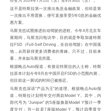
经变为“2024年7月1日（含）至9月30日（含）”。
这不是特斯拉第一次推出免息金融政策，但却是第
一次推出不用置换，便可直接享受5年0息的金融优
惠方案。
马斯克也试图推进自动驾驶的进程。今年4月北京车
展期间，马斯克闪电访华，目的就是争取加速特斯
拉FSD（Full-Self Driving，全自动驾驶）在中国落
地，从而获得更多消费者的青睐。只不过，目前来
看，并未如马斯克所愿。
根据晚点Auto报道，有接近特斯拉的人士称，特斯
拉原本计划今年9月在中国开启FSD的小范围内测，
但目前这一测试的时间已被推迟。
马斯克也深谙“产品为王”的道理。根据晚点Auto报
道，特斯拉计划明年交付两款Model Y。其中，内
部代号为 “Juniper” 的5座版焕新Model Y预计一季
度交付；另一款是7座版Model Y，预计四季度交