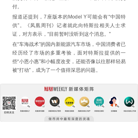
付。
报道还提到，7座版本的Model Y可能会有“中国特
供”。《凤凰周刊》记者就此向特斯拉相关人士求
证，对方表示，“目前暂时没听到这个消息。”
在“车海战术”的国内新能源汽车市场，中国消费者已
经历经了市场的多重考验，面对特斯拉提供的一
些“小恩小惠”和小幅度改变，还能否像以往那样轻易
被“打动”，成为了一个值得深思的问题。