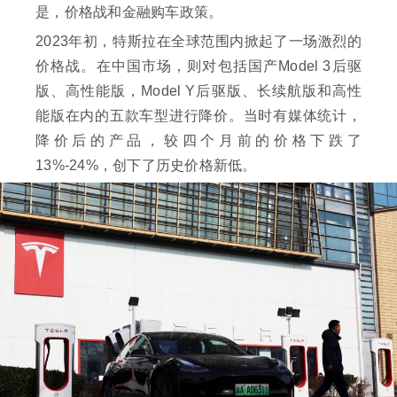
是，价格战和金融购车政策。
2023年初，特斯拉在全球范围内掀起了一场激烈的
价格战。在中国市场，则对包括国产Model 3后驱
版、高性能版，Model Y后驱版、长续航版和高性
能版在内的五款车型进行降价。当时有媒体统计，
降价后的产品，较四个月前的价格下跌了
13%-24%，创下了历史价格新低。