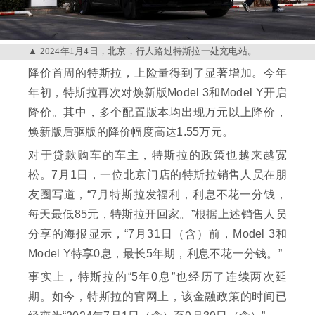
2024年1月4日，北京，行人路过特斯拉一处充电站。
降价首周的特斯拉，上险量得到了显著增加。今年
年初，特斯拉再次对焕新版Model 3和Model Y开启
降价。其中，多个配置版本均出现万元以上降价，
焕新版后驱版的降价幅度高达1.55万元。
对于贷款购车的车主，特斯拉的政策也越来越宽
松。7月1日，一位北京门店的特斯拉销售人员在朋
友圈写道，“7月特斯拉发福利，利息不花一分钱，
每天最低85元，特斯拉开回家。”根据上述销售人员
分享的海报显示，“7月31日（含）前，Model 3和
Model Y特享0息，最长5年期，利息不花一分钱。”
事实上，特斯拉的“5年0息”也经历了连续两次延
期。如今，特斯拉的官网上，该金融政策的时间已