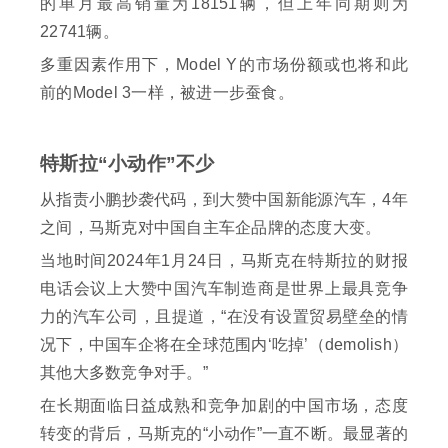
的单月最高销量为18151辆，但上年同期则为
22741辆。
多重因素作用下，Model Y的市场份额或也将和此
前的Model 3一样，被进一步蚕食。
特斯拉“小动作”不少
从指责小鹏抄袭代码，到大赞中国新能源汽车，4年
之间，马斯克对中国自主车企品牌的态度大变。
当地时间2024年1月24日，马斯克在特斯拉的财报
电话会议上大赞中国汽车制造商是世界上最具竞争
力的汽车公司，且提道，“在没有设置贸易壁垒的情
况下，中国车企将在全球范围内‘吃掉’（demolish）
其他大多数竞争对手。”
在长期面临日益成熟和竞争加剧的中国市场，态度
转变的背后，马斯克的“小动作”一直不断。最显著的