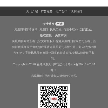
周刊介绍
广告服务
推广合作
联系我们
友情链接
申请
凤凰周刊新浪微博
凤凰网
凤凰卫视
香港中联办
CBNData
版权信息
|
免责声明
凤凰周刊网站所有刊登文章版权归香港凤凰周刊有限公司所有，任
何转载或商业用途均须联系香港凤凰周刊有限公司。如未经授权用
作他处，香港凤凰周刊有限公司将保留追究侵权者法律责任的权
利。
Copyright © 2026 香港凤凰周刊有限公司 |
粤ICP备2021170104
号-2
凤凰周刊 | 为全球华人提供独立意见