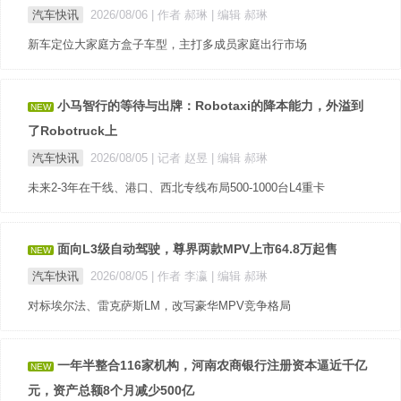
汽车快讯
2026/08/06
| 作者 郝琳
| 编辑 郝琳
新车定位大家庭方盒子车型，主打多成员家庭出行市场
小马智行的等待与出牌：Robotaxi的降本能力，外溢到
NEW
了Robotruck上
汽车快讯
2026/08/05
| 记者 赵昱
| 编辑 郝琳
未来2-3年在干线、港口、西北专线布局500-1000台L4重卡
面向L3级自动驾驶，尊界两款MPV上市64.8万起售
NEW
汽车快讯
2026/08/05
| 作者 李瀛
| 编辑 郝琳
对标埃尔法、雷克萨斯LM，改写豪华MPV竞争格局
一年半整合116家机构，河南农商银行注册资本逼近千亿
NEW
元，资产总额8个月减少500亿