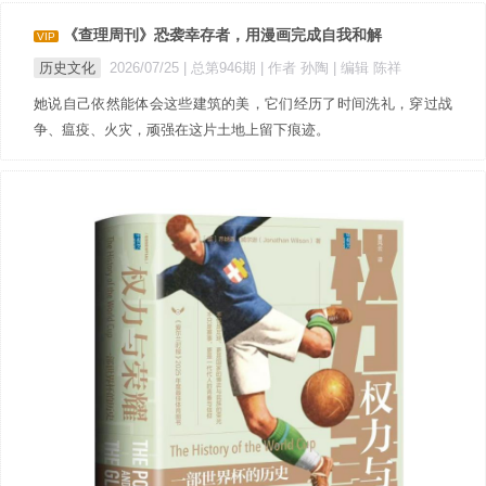
《查理周刊》恐袭幸存者，用漫画完成自我和解
VIP
历史文化
2026/07/25 |
总第946期
| 作者 孙陶
| 编辑 陈祥
她说自己依然能体会这些建筑的美，它们经历了时间洗礼，穿过战
争、瘟疫、火灾，顽强在这片土地上留下痕迹。