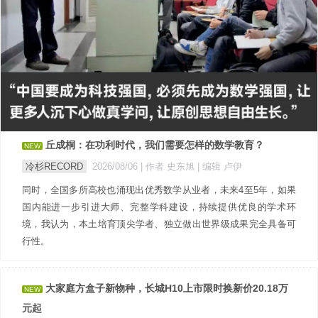
丘成桐：在功利时代，我们需要怎样的数学教育？
NEW
冷杉RECORD
2026/08/06
| 作者 史东旭
| 编辑 卢伊
同时，全国多所高校也涌现出优秀数学从业者，未来4至5年，如果
国内能进一步引进大师、完整学科建设，持续提供优良的学术环
境，我认为，本土培育顶尖学者、独立做出世界级成果完全具备可
行性。
大家庭方盒子新物种，长城H10上市限时换新价20.18万
NEW
元起