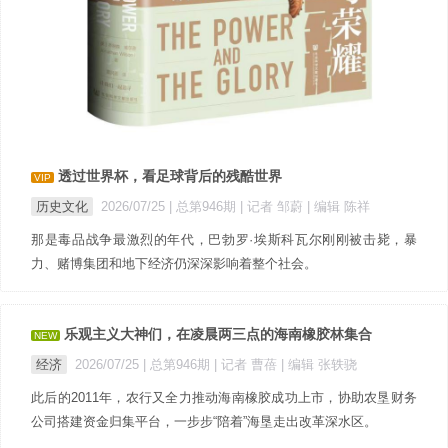
透过世界杯，看足球背后的残酷世界
VIP
历史文化
2026/07/25 |
总第946期
| 记者 邹蔚
| 编辑 陈祥
那是毒品战争最激烈的年代，巴勃罗·埃斯科瓦尔刚刚被击毙，暴
力、赌博集团和地下经济仍深深影响着整个社会。
乐观主义大神们，在凌晨两三点的海南橡胶林集合
NEW
经济
2026/07/25 |
总第946期
| 记者 曹蓓
| 编辑 张轶骁
此后的2011年，农行又全力推动海南橡胶成功上市，协助农垦财务
公司搭建资金归集平台，一步步“陪着”海垦走出改革深水区。