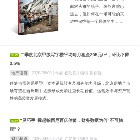
面对灾难的镜子。纵然废墟已
远去，但如何在一场可能的灾
难中保护每一个具体的生 ......
二季度北京甲级写字楼平均每月租金205元/㎡，环比下降
NEW
3.5%
地产项目
2026/08/06
| 作者 崔陆鹏
| 编辑 张轶骁
伴随供需关系重塑、资本逻辑转变及服务能力升级，北京房地产市
场有望在新周期中逐步形成更加注重长期价值、运营效率与资产韧
性的高质量发展模式。
“灵巧手”撑起帕西尼百亿估值，财务数据为何“不可触
NEW
摸”？
财经频道
2026/08/06
| 记者 许梦旖
| 编辑 曹蓓