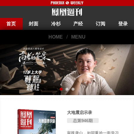
首页
封面
冷杉
产经
订阅
登录
HOME
/
MENU
大地震启示录
总第946期
审视唐山，如同重拾一面学习