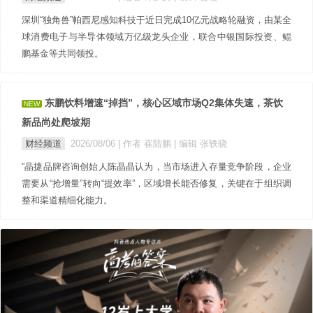
深圳“独角兽”帕西尼感知科技于近日完成10亿元战略轮融资，由某全
球消费电子与半导体领域万亿级龙头企业，联合中银国际投资、鲲
鹏基金等共同领投。
东鹏饮料增速“掉挡”，核心区域市场Q2集体失速，茶饮
NEW
新品尚处爬坡期
财经频道
2026/08/06
| 作者 崔陆鹏
| 编辑 张轶骁
”晶捷品牌咨询创始人陈晶晶认为，当市场进入存量竞争阶段，企业
需要从“抢增量”转向“提效率”，区域增长能否修复，关键在于组织调
整和渠道精细化能力。