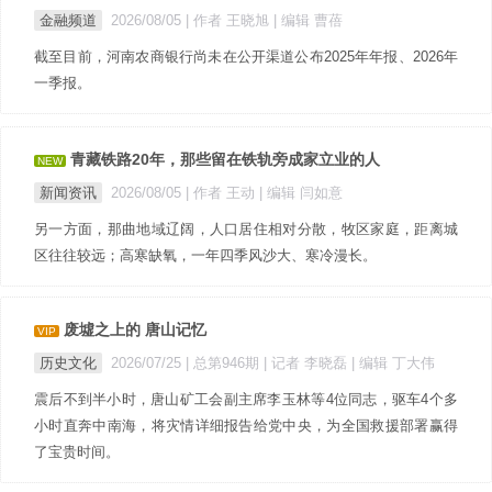
金融频道
2026/08/05
| 作者 王晓旭
| 编辑 曹蓓
截至目前，河南农商银行尚未在公开渠道公布2025年年报、2026年
一季报。
青藏铁路20年，那些留在铁轨旁成家立业的人
NEW
新闻资讯
2026/08/05
| 作者 王动
| 编辑 闫如意
另一方面，那曲地域辽阔，人口居住相对分散，牧区家庭，距离城
区往往较远；高寒缺氧，一年四季风沙大、寒冷漫长。
废墟之上的 唐山记忆
VIP
历史文化
2026/07/25 |
总第946期
| 记者 李晓磊
| 编辑 丁大伟
震后不到半小时，唐山矿工会副主席李玉林等4位同志，驱车4个多
小时直奔中南海，将灾情详细报告给党中央，为全国救援部署赢得
了宝贵时间。