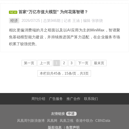
首家“万亿市值大模型” 为何花落智谱？
NEW
经济
2026/07/25 |
总第946期
| 记者 王涵
| 编辑 张轶骁
相比更偏消费端的月之暗面以及以AI应用为主的MiniMax，智谱聚
焦基础模型能力建设，并持续推进国产算力适配，在企业服务市场
积累了较强优势。
第一页
上一页
1
2
3
下一页
最末页
本栏目共45条，15条/页，共3页
周刊介绍
广告服务
推广合作
联系我们
友情链接
申请
凤凰周刊新浪微博
凤凰网
凤凰卫视
香港中联办
CBNData
版权信息
|
免责声明