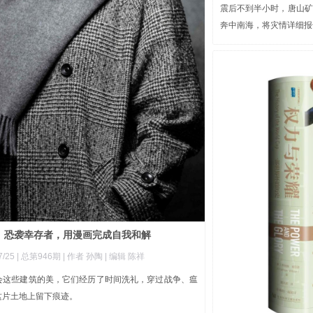
震后不到半小时，唐山矿
奔中南海，将灾情详细报
》恐袭幸存者，用漫画完成自我和解
/25 |
总第946期
| 作者 孙陶
| 编辑 陈祥
会这些建筑的美，它们经历了时间洗礼，穿过战争、瘟
这片土地上留下痕迹。