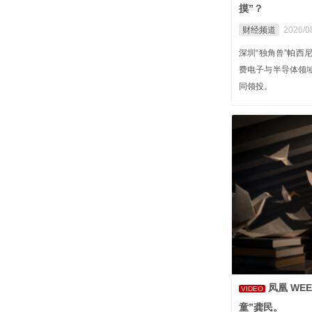
摸”？
财经频道
2026/0
深圳“独角兽”帕西
费电子与半导体领
同领投。
凤凰 WE
VIDEO
童”龚民。