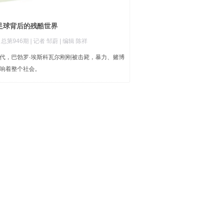
足球背后的残酷世界
|
总第946期
| 记者 邹蔚
| 编辑 陈祥
代，巴勃罗·埃斯科瓦尔刚刚被击毙，暴力、赌博
响着整个社会。