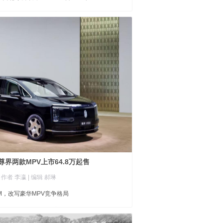
界两款MPV上市64.8万起售
| 作者 李瀛
| 编辑 郝琳
M，改写豪华MPV竞争格局