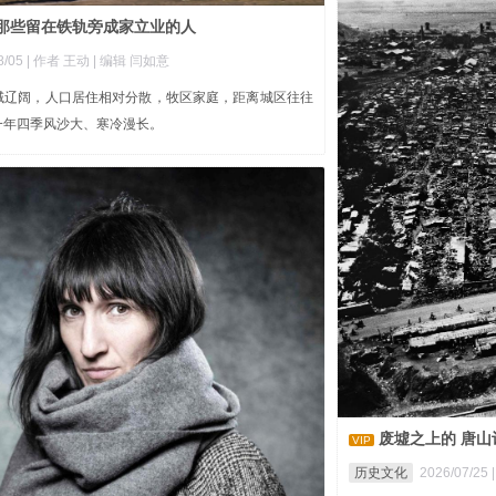
，那些留在铁轨旁成家立业的人
8/05
| 作者 王动
| 编辑 闫如意
域辽阔，人口居住相对分散，牧区家庭，距离城区往往
一年四季风沙大、寒冷漫长。
废墟之上的 唐山
VIP
历史文化
2026/07/25 