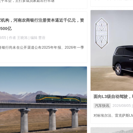
盒子车型，主打多成员家庭出行市场
6家机构，河南农商银行注册资本逼近千亿元，资
500亿
8/05
| 作者 王晓旭
| 编辑 曹蓓
银行尚未在公开渠道公布2025年年报、2026年一季
面向L3级自动驾驶，尊
汽车快讯
2026/08/05
对标埃尔法、雷克萨斯L