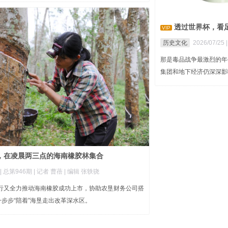
透过世界杯，看
VIP
历史文化
2026/07/25 
那是毒品战争最激烈的年
集团和地下经济仍深深影
，在凌晨两三点的海南橡胶林集合
|
总第946期
| 记者 曹蓓
| 编辑 张轶骁
农行又全力推动海南橡胶成功上市，协助农垦财务公司搭
步步“陪着”海垦走出改革深水区。