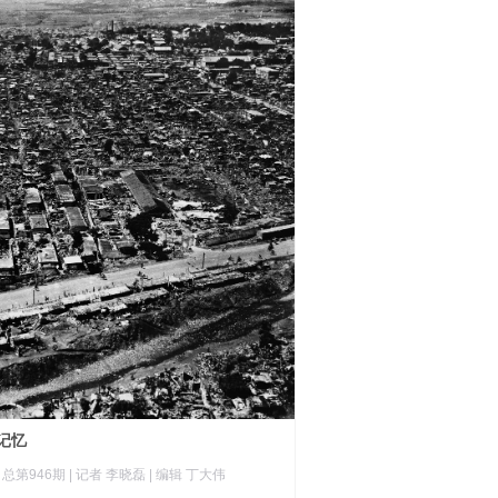
记忆
|
总第946期
| 记者 李晓磊
| 编辑 丁大伟