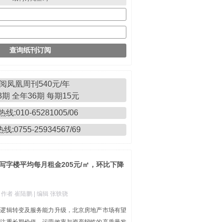
阅凤凰周刊540元/年
期 全年36期 每期15元
线:010-65281005/06
:0755-25934567/69
写字楼平均每月租金205元/㎡，环比下降
| 作者 崔陆鹏
| 编辑 张轶骁
本逻辑转变及服务能力升级，北京房地产市场有望