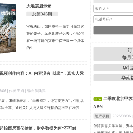
大地震启示录
总第946期
审视唐山，如同重拾一面学习面对灾
难的镜子。纵然废墟已远去，但如何
在一场可能的灾难中保护每一个具体
的生 ......
订
每月3
华北热
视频创作内容：AI 内容没有“味道”，真实人际
华南热线
8/06
| 作者 王涵
| 编辑 崔陆鹏
二季度北京甲级
NEW
展，张朝阳表示， “尚未成功，还需要努力”，但他认
3.5%
算法推荐、通过关注人与人建立连接的需求正在增强。
地产项目
2026/08/06
伴随供需关系重塑、资
撑起帕西尼百亿估值，财务数据为何“不可触