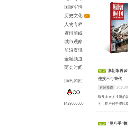
国际军情
历史文化
VIP
人物专栏
资讯前线
城市观察
前沿资讯
金融频道
两会时间
张朝阳再谈
NEW
连接不可替代
【周刊客服】
财经频道
2026/0
谈及未来关注流的发
1429866508
为，用户对于摆脱
“灵巧手”
NEW