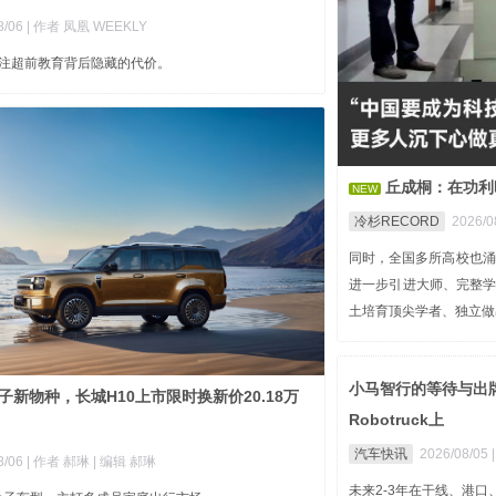
8/06
| 作者 凤凰 WEEKLY
关注超前教育背后隐藏的代价。
丘成桐：在功利
NEW
冷杉RECORD
2026/0
同时，全国多所高校也涌
进一步引进大师、完整
土培育顶尖学者、独立做
小马智行的等待与出牌
子新物种，长城H10上市限时换新价20.18万
Robotruck上
汽车快讯
2026/08/05
8/06
| 作者 郝琳
| 编辑 郝琳
未来2-3年在干线、港口、