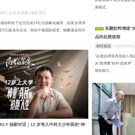
在新周期中逐步形成更
展模式。
8/06
| 记者 许梦旖
| 编辑 曹蓓
尼感知科技于近日完成10亿元战略轮融资，由某全球消
东鹏饮料增速“
NEW
域万亿级龙头企业，联合中银国际投资、鲲鹏基金等共
品尚处爬坡期
财经频道
2026/08/06
”晶捷品牌咨询创始人
从“抢增量”转向“提效
细化能力。
EKLY 独家对话｜12 岁考入中科大少年班的“神