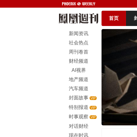
首页
新闻资讯
社会热点
周刊卷首
财经频道
AI视界
地产频道
汽车频道
封面故事
VIP
特别报道
VIP
时事观察
VIP
对话财经
现在时讯