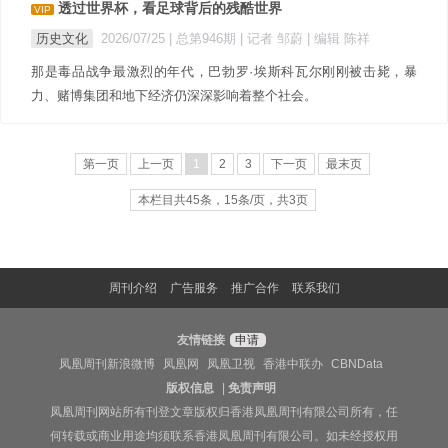
透过世界杯，看足球背后的残酷世界
VIP
历史文化
2026/07/25 |
总第946期
| 记者 邹蔚
| 编辑 陈祥
那是毒品战争最激烈的年代，巴勃罗·埃斯科瓦尔刚刚被击毙，暴
力、赌博集团和地下经济仍深深影响着整个社会。
第一页
上一页
1
2
3
下一页
最末页
本栏目共45条，15条/页，共3页
周刊介绍
广告服务
推广合作
联系我们
友情链接
申请
凤凰周刊新浪微博
凤凰网
凤凰卫视
香港中联办
CBNData
版权信息
|
免责声明
凤凰周刊网站所有刊登文章版权归香港凤凰周刊有限公司所有，任
何转载或商业用途均须联系香港凤凰周刊有限公司。如未经授权用