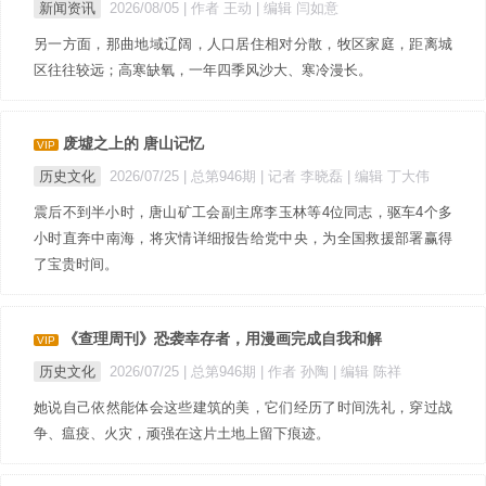
新闻资讯
2026/08/05
| 作者 王动
| 编辑 闫如意
另一方面，那曲地域辽阔，人口居住相对分散，牧区家庭，距离城
区往往较远；高寒缺氧，一年四季风沙大、寒冷漫长。
废墟之上的 唐山记忆
VIP
历史文化
2026/07/25 |
总第946期
| 记者 李晓磊
| 编辑 丁大伟
震后不到半小时，唐山矿工会副主席李玉林等4位同志，驱车4个多
小时直奔中南海，将灾情详细报告给党中央，为全国救援部署赢得
了宝贵时间。
《查理周刊》恐袭幸存者，用漫画完成自我和解
VIP
历史文化
2026/07/25 |
总第946期
| 作者 孙陶
| 编辑 陈祥
她说自己依然能体会这些建筑的美，它们经历了时间洗礼，穿过战
争、瘟疫、火灾，顽强在这片土地上留下痕迹。