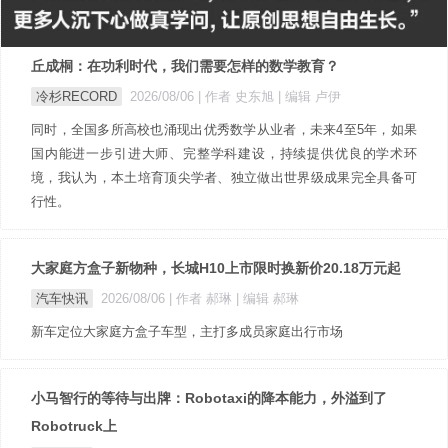
丘成桐：在功利时代，我们需要怎样的数学教育？
冷杉RECORD
2026/08/06
| 作者 史东旭
| 编辑 卢伊
同时，全国多所高校也涌现出优秀数学从业者，未来4至5年，如果
国内能进一步引进大师、完整学科建设，持续提供优良的学术环
境，我认为，本土培育顶尖学者、独立做出世界级成果完全具备可
行性。
大家庭方盒子新物种，长城H10上市限时换新价20.18万元起
汽车快讯
2026/08/06
| 作者 郝琳
| 编辑 郝琳
新车定位大家庭方盒子车型，主打多成员家庭出行市场
小马智行的等待与出牌：Robotaxi的降本能力，外溢到了
Robotruck上