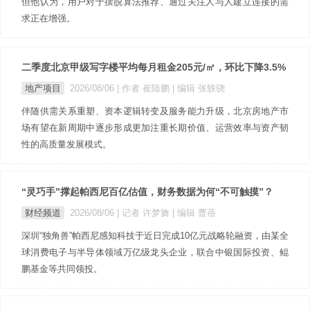
但他认为，用户对于摆脱算法推荐、通过关注人与人建立连接的需
求正在增强。
二季度北京甲级写字楼平均每月租金205元/㎡，环比下降3.5%
地产项目
2026/08/06
| 作者 崔陆鹏
| 编辑 张轶骁
伴随供需关系重塑、资本逻辑转变及服务能力升级，北京房地产市
场有望在新周期中逐步形成更加注重长期价值、运营效率与资产韧
性的高质量发展模式。
“灵巧手”撑起帕西尼百亿估值，财务数据为何“不可触摸”？
财经频道
2026/08/06
| 记者 许梦旖
| 编辑 曹蓓
深圳“独角兽”帕西尼感知科技于近日完成10亿元战略轮融资，由某全
球消费电子与半导体领域万亿级龙头企业，联合中银国际投资、鲲
鹏基金等共同领投。