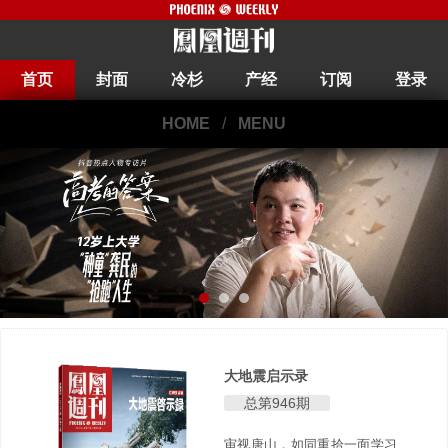
首页
封面
冷杉
产经
订阅
登录
HOME
/
MENU
大地震启示录
总第946期
审视唐山，如同重拾一面学习