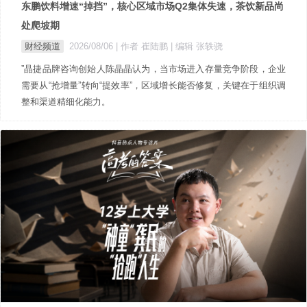
东鹏饮料增速“掉挡”，核心区域市场Q2集体失速，茶饮新品尚
处爬坡期
财经频道
2026/08/06
| 作者 崔陆鹏
| 编辑 张轶骁
”晶捷品牌咨询创始人陈晶晶认为，当市场进入存量竞争阶段，企业
需要从“抢增量”转向“提效率”，区域增长能否修复，关键在于组织调
整和渠道精细化能力。