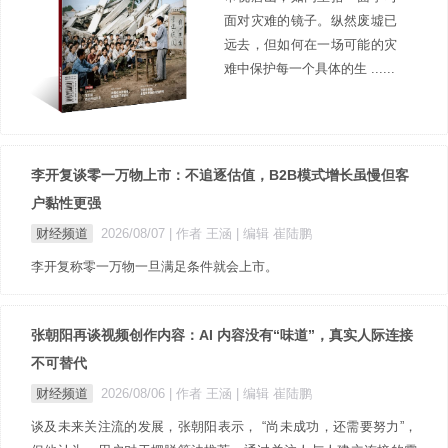
面对灾难的镜子。纵然废墟已
远去，但如何在一场可能的灾
难中保护每一个具体的生 ......
李开复谈零一万物上市：不追逐估值，B2B模式增长虽慢但客
户黏性更强
财经频道
2026/08/07
| 作者 王涵
| 编辑 崔陆鹏
李开复称零一万物一旦满足条件就会上市。
张朝阳再谈视频创作内容：AI 内容没有“味道”，真实人际连接
不可替代
财经频道
2026/08/06
| 作者 王涵
| 编辑 崔陆鹏
谈及未来关注流的发展，张朝阳表示， “尚未成功，还需要努力”，