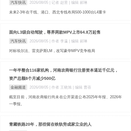
汽车快讯
2026/08/05
| 记者 赵昱
| 编辑 郝琳
未来2-3年在干线、港口、西北专线布局500-1000台L4重卡
面向L3级自动驾驶，尊界两款MPV上市64.8万起售
汽车快讯
2026/08/05
| 作者 李瀛
| 编辑 郝琳
对标埃尔法、雷克萨斯LM，改写豪华MPV竞争格局
一年半整合116家机构，河南农商银行注册资本逼近千亿元，
资产总额8个月减少500亿
金融频道
2026/08/05
| 作者 王晓旭
| 编辑 曹蓓
截至目前，河南农商银行尚未在公开渠道公布2025年年报、2026年
一季报。
青藏铁路20年，那些留在铁轨旁成家立业的人