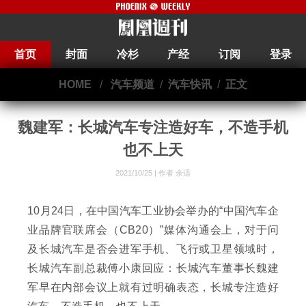
首页
封面
冷杉
产经
订阅
登录
HOME
/
汽车频道
/
汽车快讯
/
正文
魏建军：长城汽车专注造好车，不造手机
也不上天
2021/10/25 |
作者 余适
10月24日，在中国汽车工业协会举办的“中国汽车企
业品牌官联席会（CB20）”媒体沟通会上，对于问
及长城汽车是否会进军手机、飞行或卫星领域时，
长城汽车副总裁傅小康回应：长城汽车董事长魏建
军早在内部会议上就有过明确表态，长城专注造好