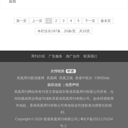
面前
第一页
上一页
1
2
3
4
5
下一页
最末页
本栏目共197条，20条/页，共10页
周刊介绍
广告服务
推广合作
联系我们
友情链接
申请
凤凰周刊新浪微博
凤凰网
凤凰卫视
香港中联办
CBNData
版权信息
|
免责声明
凤凰周刊网站所有刊登文章版权归香港凤凰周刊有限公司所有，任
何转载或商业用途均须联系香港凤凰周刊有限公司。如未经授权用
作他处，香港凤凰周刊有限公司将保留追究侵权者法律责任的权
利。
Copyright © 2026 香港凤凰周刊有限公司 |
粤ICP备2021170104
号-2