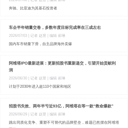
奔驰、比亚迪为其基石投资者
车企半年销量交卷，多数年度目标完成率在三成左右
2026/07/03
| 记者 赵昱
| 编辑 郝琳
国内车市销量下滑，自主品牌海外卖爆
阿维塔IPO最新进展：更新招股书重新递交，引望开始贡献利
润
2026/06/30
| 记者 赵昱
| 编辑 郝琳
计划于2030年进入超110个国家和地区
招股书失效、两年半亏近93亿，阿维塔在等一款“救命爆款”
2026/06/29
| 记者 赵昱
| 编辑 郝琳
跳出同质化竞争、重塑不可替代的品牌壁垒，难题已然摆在阿维塔