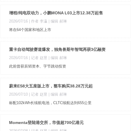
增程/纯电双动力，小鹏MONA L03上市12.38万起售
2026/07/16
| 作者 李瀛
| 编辑 郝琳
将在64个国家和地区上市
重卡自动驾驶赛道爆发，独角兽斯年智驾再获3亿融资
2026/07/16
| 记者 赵昱
| 编辑 郝琳
此前曾获辰韬资本、字节跳动投资
蔚来ES8大五座版上市，整车购买38.28万元起
2026/07/10
| 记者 赵昱
| 编辑 郝琳
标配102kWh长续航电池，CLTC续航达到655公里
Momenta登陆港交所，市值超700亿港元
2026/07/08
| 记者 赵昱
| 编辑 郝琳