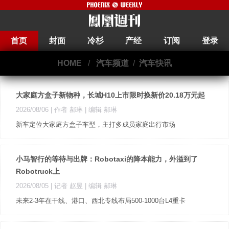
首页
封面
冷杉
产经
订阅
登录
HOME
/
汽车频道
/
汽车快讯
大家庭方盒子新物种，长城H10上市限时换新价20.18万元起
2026/08/06
| 作者 郝琳
| 编辑 郝琳
新车定位大家庭方盒子车型，主打多成员家庭出行市场
小马智行的等待与出牌：Robotaxi的降本能力，外溢到了
Robotruck上
2026/08/05
| 记者 赵昱
| 编辑 郝琳
未来2-3年在干线、港口、西北专线布局500-1000台L4重卡