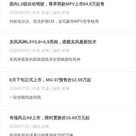
面向L3级自动驾驶，尊界两款MPV上市64.8万起售
2026/08/05
| 作者 李瀛
| 编辑 郝琳
对标埃尔法、雷克萨斯LM，改写豪华MPV竞争格局
东风风神L8Y/L8+/L9亮相，搭载东风最新技术
2026/08/05
| 作者 郝琳
| 编辑 郝琳
东风将最新的新能源技术全部赋能给风神
8月下旬正式上市，MG 07预售价12.59万起
2026/07/30
| 作者 李瀛
| 编辑 郝琳
一款智能纯血轿跑
奇瑞风云A9上市，限时置换价10.69万元起
2026/07/26
| 编辑 郝琳
奇瑞集团全球累计销量突破2000万辆