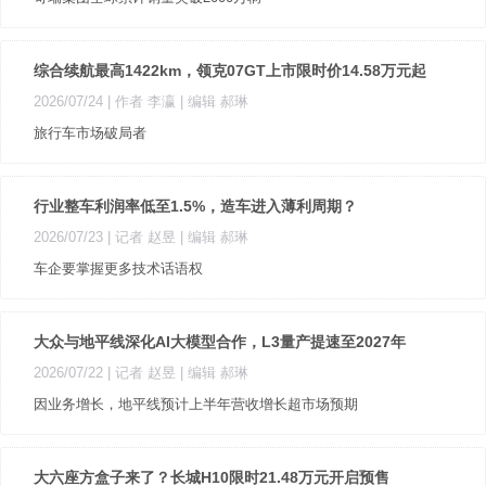
综合续航最高1422km，领克07GT上市限时价14.58万元起
2026/07/24
| 作者 李瀛
| 编辑 郝琳
旅行车市场破局者
行业整车利润率低至1.5%，造车进入薄利周期？
2026/07/23
| 记者 赵昱
| 编辑 郝琳
车企要掌握更多技术话语权
大众与地平线深化AI大模型合作，L3量产提速至2027年
2026/07/22
| 记者 赵昱
| 编辑 郝琳
因业务增长，地平线预计上半年营收增长超市场预期
大六座方盒子来了？长城H10限时21.48万元开启预售