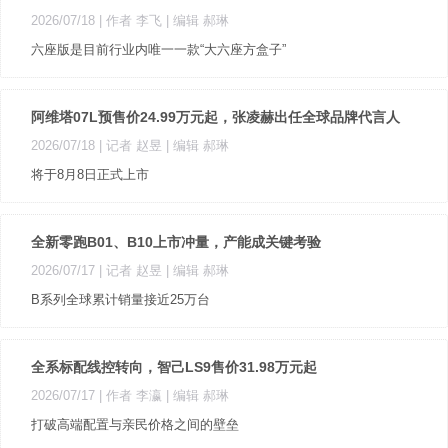
2026/07/18
| 作者 李飞
| 编辑 郝琳
六座版是目前行业内唯一一款“大六座方盒子”
阿维塔07L预售价24.99万元起，张凌赫出任全球品牌代言人
2026/07/18
| 记者 赵昱
| 编辑 郝琳
将于8月8日正式上市
全新零跑B01、B10上市冲量，产能成关键考验
2026/07/17
| 记者 赵昱
| 编辑 郝琳
B系列全球累计销量接近25万台
全系标配线控转向，智己LS9售价31.98万元起
2026/07/17
| 作者 李瀛
| 编辑 郝琳
打破高端配置与亲民价格之间的壁垒