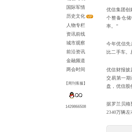
国际军情
优信集团创
历史文化
VIP
个整备仓储
人物专栏
率。”
资讯前线
城市观察
今年优信先
前沿资讯
比二手车。
金融频道
两会时间
优信财报披
交易第一期
【周刊客服】
盘，优信股价
据罗兰贝格
1429866508
2340万