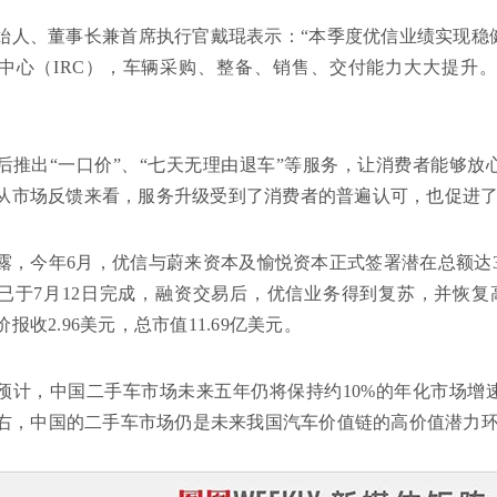
始人、董事长兼首席执行官戴琨表示：“本季度优信业绩实现稳
中心（IRC），车辆采购、整备、销售、交付能力大大提升
后推出“一口价”、“七天无理由退车”等服务，让消费者能够
从市场反馈来看，服务升级受到了消费者的普遍认可，也促进
露，今年6月，优信与蔚来资本及愉悦资本正式签署潜在总额达3
已于7月12日完成，融资交易后，优信业务得到复苏，并恢复
报收2.96美元，总市值11.69亿美元。
预计，中国二手车市场未来五年仍将保持约10%的年化市场增速
辆左右，中国的二手车市场仍是未来我国汽车价值链的高价值潜力