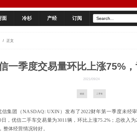
封面
冷杉
产经
订阅
/
正文
信一季度交易量环比上涨75%
2021/09/24
优信
二手车
优信集团（NASDAQ: UXIN）发布了2022财年第一季度
月30日，优信二手车交易量为3011辆，环比上涨75.2%；总收入为2
，整体经营情况转好。