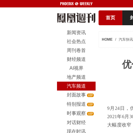
首页
新闻资讯
HOME
/
汽车快讯
社会热点
周刊卷首
财经频道
优
AI视界
地产频道
汽车频道
封面故事
VIP
特别报道
VIP
9月24日，
时事观察
VIP
2021年6
对话财经
大幅度收窄
现在时讯