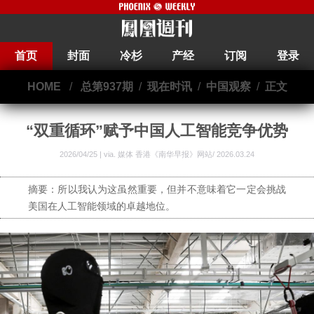
首页
封面
冷杉
产经
订阅
登录
HOME
/
总第937期
/
现在时讯
/
中国观察
/
正文
“双重循环”赋予中国人工智能竞争优势
2026/04/25 | via.
媒体 香港《南华早报》网站/ 2026.03.24
摘要：所以我认为这虽然重要，但并不意味着它一定会挑战
美国在人工智能领域的卓越地位。