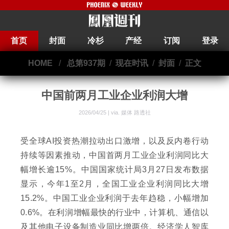
首页
封面
冷杉
产经
订阅
登录
HOME
/
总第937期
/
现在时讯
/
封面
/
正文
中国前两月工业企业利润大增
2026/04/25 | via.
媒体 路透社
受全球AI投资热潮拉动出口激增，以及反内卷行动
持续等因素推动，中国首两月工业企业利润同比大
幅增长逾15%。中国国家统计局3月27日发布数据
显示，今年1至2月，全国工业企业利润同比大增
15.2%。中国工业企业利润于去年趋稳，小幅增加
0.6%。在利润增幅最快的行业中，计算机、通信以
及其他电子设备制造业同比增两倍。经济学人智库