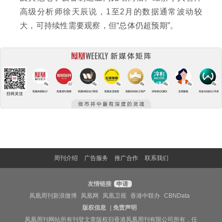
高级分析师徐天辰说，1至2月的数据通常波动较
大，可持续性需要观察，但“总体仍超预期”。
周刊介绍
广告服务
推广合作
联系我们
友情链接
申请
凤凰周刊新浪微博
凤凰网
凤凰卫视
香港中联办
CBNData
版权信息
|
免责声明
凤凰周刊网站所有刊登文章版权归香港凤凰周刊有限公司所有，任