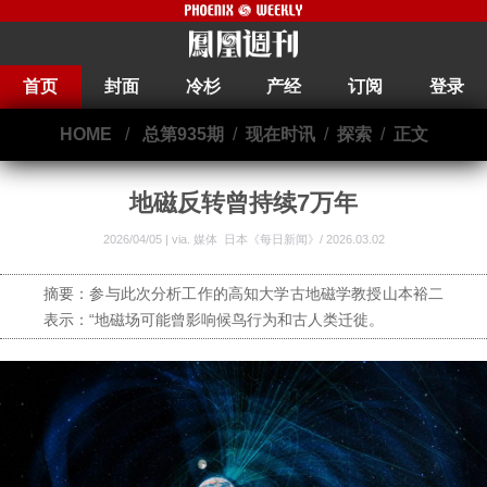
首页
封面
冷杉
产经
订阅
登录
HOME
/
总第935期
/
现在时讯
/
探索
/
正文
地磁反转曾持续7万年
2026/04/05 | via.
媒体 日本《每日新闻》/ 2026.03.02
摘要：参与此次分析工作的高知大学古地磁学教授山本裕二
表示：“地磁场可能曾影响候鸟行为和古人类迁徙。