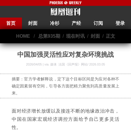
首页
封面
冷杉
产经
订阅
登录
HOME
/
总第935期
/
现在时讯
/
封面
/
正文
中国加强灵活性应对复杂环境挑战
2026/04/05 | via.
媒体 法国《回声报》网站/ 2026.03.05
摘要：官方学者解释说，定下这个目标区间是为应对各种不
确定因素留有空间，引导各方面把精力聚焦到高质量发展上
来。
面对经济增长放缓以及接连不断的地缘政治冲击，
中国在国家宏观经济调控方面给予自己更多灵活
性。