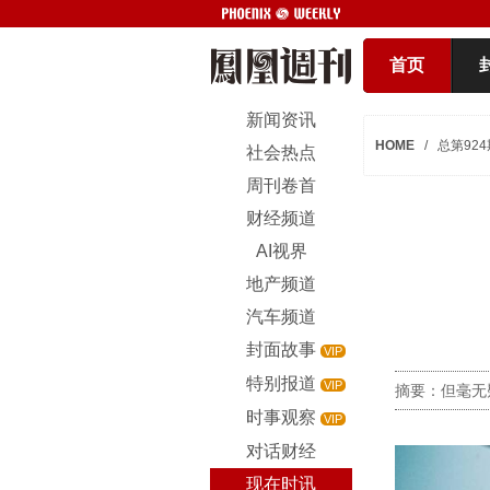
首页
新闻资讯
HOME
/
总第924
社会热点
周刊卷首
财经频道
AI视界
地产频道
汽车频道
封面故事
VIP
特别报道
VIP
摘要：但毫无
时事观察
VIP
对话财经
现在时讯