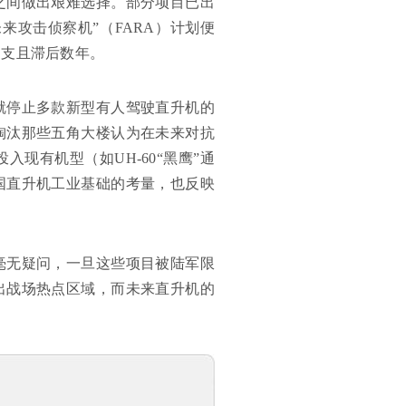
之间做出艰难选择。部分项目已出
来攻击侦察机”（FARA）计划便
超支且滞后数年。
段就停止多款新型有人驾驶直升机的
淘汰那些五角大楼认为在未来对抗
现有机型（如UH-60“黑鹰”通
国直升机工业基础的考量，也反映
毫无疑问，一旦这些项目被陆军限
出战场热点区域，而未来直升机的