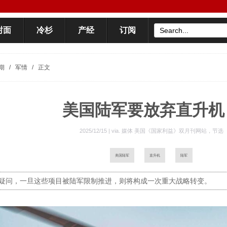
封面
冷杉
产经
订阅
期
/
军情
/
正文
美国陆军要放弃直升机
2025/12/15 | via.
媒体 美国《国家利益》双月刊网站，节选
美国陆军
直升机
陆军
疑问，一旦这些项目被陆军限制推进，则将构成一次重大战略转变。