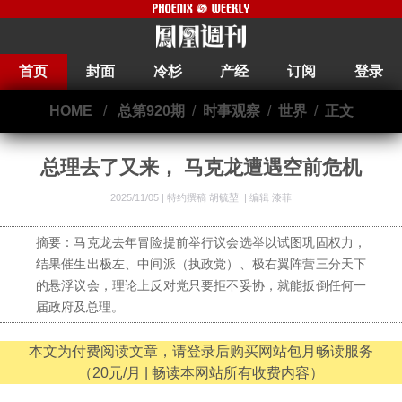
首页
封面
冷杉
产经
订阅
登录
HOME
/
总第920期
/
时事观察
/
世界
/
正文
总理去了又来， 马克龙遭遇空前危机
2025/11/05 |
特约撰稿 胡毓堃
|
编辑 漆菲
摘要：马克龙去年冒险提前举行议会选举以试图巩固权力，
结果催生出极左、中间派（执政党）、极右翼阵营三分天下
的悬浮议会，理论上反对党只要拒不妥协，就能扳倒任何一
届政府及总理。
本文为付费阅读文章，请登录后购买网站包月畅读服务
（20元/月 | 畅读本网站所有收费内容）