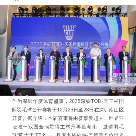
作为深圳年度体育盛事，2025深铁TOD·天王杯国
际羽毛球公开赛将于12月26日至28日在深圳南山区
开赛。据介绍，本届赛事将由赛事发起人、世界羽
坛唯一双圈全满贯得主林丹再度领衔，邀请羽毛
球“四大天王”之一、丹麦名将皮特·盖德等八位世界