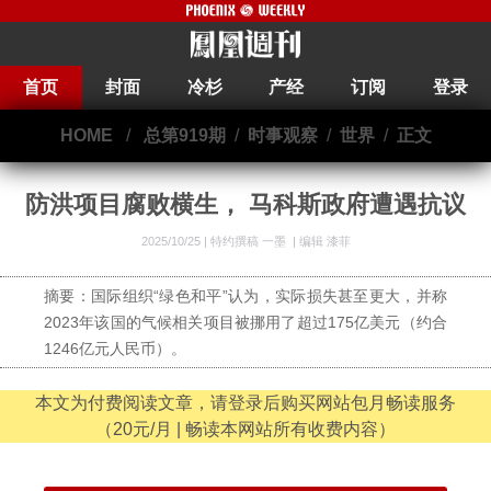
首页
封面
冷杉
产经
订阅
登录
HOME
/
总第919期
/
时事观察
/
世界
/
正文
防洪项目腐败横生， 马科斯政府遭遇抗议
2025/10/25 |
特约撰稿 一墨
|
编辑 漆菲
摘要：国际组织“绿色和平”认为，实际损失甚至更大，并称
2023年该国的气候相关项目被挪用了超过175亿美元（约合
1246亿元人民币）。
本文为付费阅读文章，请登录后购买网站包月畅读服务
（20元/月 | 畅读本网站所有收费内容）