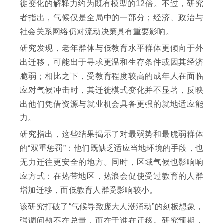
徙变化的解释力约为既有模型的12倍。不过，研究
者指出，气候仅是全局中的一部分；经济、政治与
社会关系网络仍对流动决策具有重要影响。
研究发现，老年群体与低教育水平群体更倾向于外
出迁移，可能出于寻求更温和生存条件或因其经济
脆弱；相比之下，受教育程度较高的成年人在面临
应对气候冲击时，其迁徙模式变化并不显著，反映
出他们凭借资源与就业机会具备更强的就地适应能
力。
研究指出，这些结果揭示了对最弱势和最脆弱群体
的“双重惩罚”：他们既缺乏适应当地环境的手段，也
无力迁往更安全的地方。同时，区域气候也影响响
应方式：在热带地区，热浪会促使受过教育的人群
增加迁移，而低教育人群受影响较小。
该研究打破了“气候导致庞大人潮涌动”的刻板想象，
强调问题不在总量，而在于谁在迁移。研究预期，