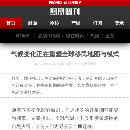
首页
封面
冷杉
产经
订阅
登录
HOME
/
总第918期
/
现在时讯
/
气候
/
正文
气候变化正在重塑全球移民地图与模式
2025/10/15 | via.
媒体 卡塔尔半岛电视台网站
摘要：她还指出，需要保护被迫外迁者：制定考虑人口差异
的迁移政策，并投资长期解决方案，如培育抗旱作物、推广
先进农业技术等。
随着气候变化影响加剧，与之相关的迁徙潮可能更
为频繁。专家指出，全球气温上升会引发破坏性的
自然灾害，迫使人们为寻求安全而迁移。