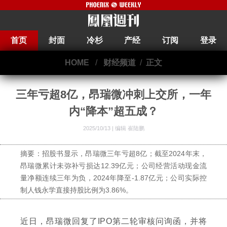
首页
封面
冷杉
产经
订阅
登录
HOME
/
财经频道
/
正文
三年亏超8亿，昂瑞微冲刺上交所，一年
内“降本”超五成？
2025/10/13 |
编辑 崔陆鹏
摘要：招股书显示，昂瑞微三年亏超8亿；截至2024年末，
昂瑞微累计未弥补亏损达12.39亿元；公司经营活动现金流
量净额连续三年为负，2024年降至-1.87亿元；公司实际控
制人钱永学直接持股比例为3.86%。
近日，昂瑞微回复了IPO第二轮审核问询函，并将