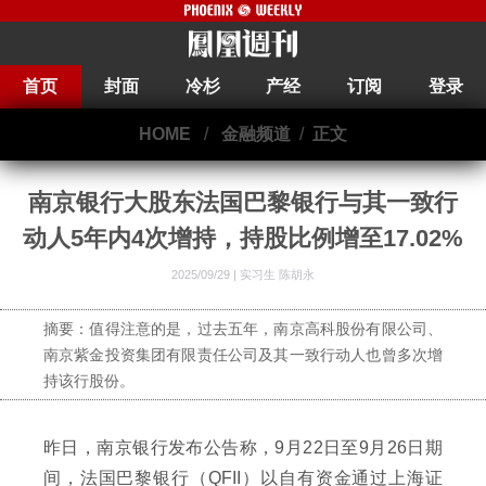
首页
封面
冷杉
产经
订阅
登录
HOME
/
金融频道
/
正文
南京银行大股东法国巴黎银行与其一致行
动人5年内4次增持，持股比例增至17.02%
2025/09/29 |
实习生 陈胡永
摘要：值得注意的是，过去五年，南京高科股份有限公司、
南京紫金投资集团有限责任公司及其一致行动人也曾多次增
持该行股份。
昨日，南京银行发布公告称，9月22日至9月26日期
间，法国巴黎银行（QFII）以自有资金通过上海证