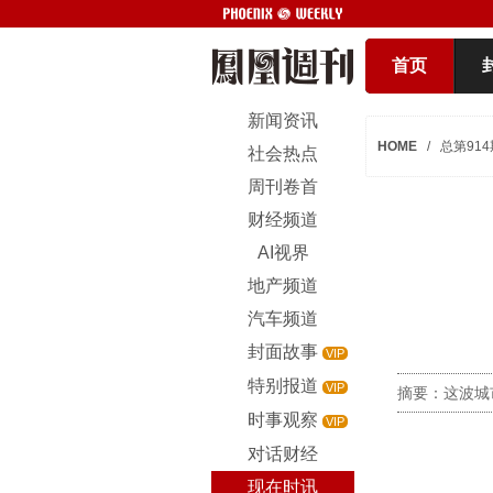
首页
新闻资讯
HOME
/
总第914
社会热点
周刊卷首
财经频道
AI视界
地产频道
汽车频道
封面故事
VIP
特别报道
VIP
摘要：这波城
时事观察
VIP
对话财经
现在时讯