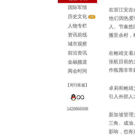
国际军情
在浙江安吉
历史文化
VIP
他们因热爱
人物专栏
人、节奏悠
资讯前线
搬至余村，
城市观察
前沿资讯
在鲍靖文看
张航目前的
金融频道
作氛围非常
两会时间
【周刊客服】
卓莉和鲍靖
引入外部人
1429866508
新加坡管理
三角、成渝
影响，也有