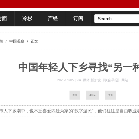
封面
冷杉
产经
订阅
期
/
中国观察
/
正文
中国年轻人下乡寻找“另一
2025/09/05 | via.
媒体 新加坡《联合早报》网站
中国
年轻人
下乡
市人下乡潮中，也不乏喜爱四处为家的“数字游民”，他们往往是自由职业