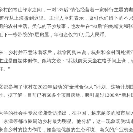
余村的青山绿水之间，一对“85后”情侣经营着一家骑行主题的
骑行从上海搬到这里。主理人卓莉表示，吸引他们留下的不
闲的农村生活。类似的下乡故事，也发生在“90后”的鲍靖文和
租下一栋带院的3层房屋，年租金仅约1万元人民币。
来，乡村并不意味着落后，就拿网购来说，杭州和余村同处浙
主业是自媒体创作。鲍靖文说：“我以前天天坐在格子间上班，
好。”
文都参与了该村在2022年启动的“全球合伙人”计划。这项计
才。据了解，目前已有60多个项目落地，吸引超过1200名“新村
大学的社会学专家张谦受访指出，在中国，越来越多的城市居
、京津等都市圈周边乡村最为明显。他分析，这一现象既受城
来自乡村的拉力作用，如当地优越的生态环境、新兴的产业机