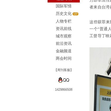
万部非法性
国际军情
者来自台湾
历史文化
VIP
人物专栏
这些获罪来
资讯前线
一个“普通
工督导丁映
城市观察
前沿资讯
金融频道
两会时间
【周刊客服】
1429866508