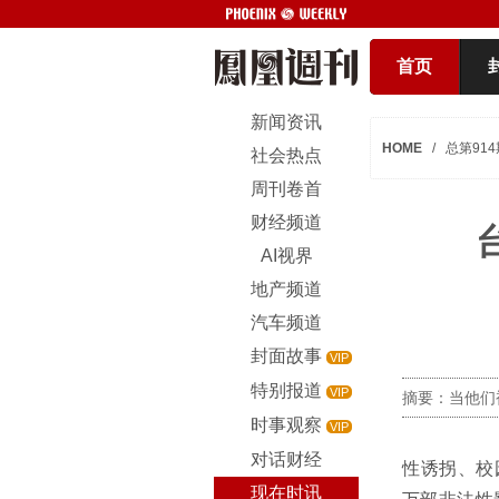
首页
新闻资讯
HOME
/
总第914
社会热点
周刊卷首
财经频道
AI视界
地产频道
汽车频道
封面故事
VIP
特别报道
VIP
摘要：当他们
时事观察
VIP
对话财经
性诱拐、校
现在时讯