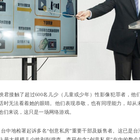
映君接触了超过600名儿少（儿童或少年）性影像犯罪者，他
话时无法看着她的眼睛。他们表现恭敬，也有同理能力，却从
他们来说，这只是一场网络游戏。
，台中地检署起诉多名“创意私房”重要干部及贩售者。这已是台
上最大规模儿少性剥削搜查，查获包含“创意私房”在内的数个