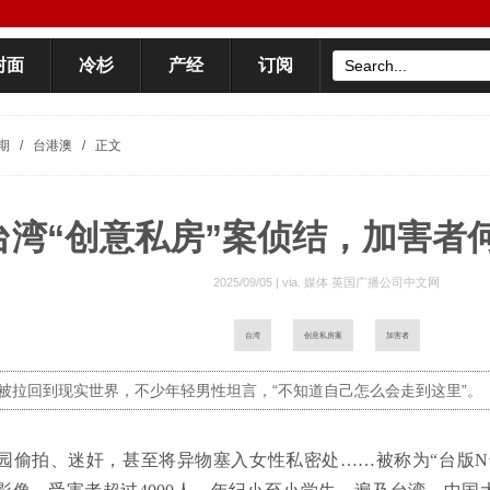
封面
冷杉
产经
订阅
期
/
台港澳
/
正文
台湾“创意私房”案侦结，加害者何
2025/09/05 | via.
媒体 英国广播公司中文网
台湾
创意私房案
加害者
被拉回到现实世界，不少年轻男性坦言，“不知道自己怎么会走到这里”。
园偷拍、迷奸，甚至将异物塞入女性私密处……被称为“台版N号